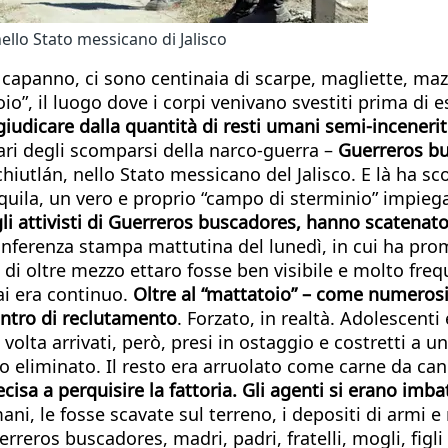
nello Stato messicano di Jalisco
capanno, ci sono centinaia di scarpe, magliette, mazz
io”, il luogo dove i corpi venivano svestiti prima di e
dicare dalla quantità di resti umani semi-inceneriti t
iari degli scomparsi della narco-guerra –
Guerreros b
hiutlán, nello Stato messicano del Jalisco. E là ha sco
quila, un vero e proprio “campo di sterminio” impiegat
li attivisti di Guerreros buscadores, hanno scatenat
nferenza stampa mattutina del lunedì, in cui ha prom
a di oltre mezzo ettaro fosse ben visibile e molto fre
vai era continuo.
Oltre al “mattatoio” – come numerosi
entro di reclutamento
. Forzato, in realtà. Adolescenti 
a volta arrivati, però, presi in ostaggio e costretti a
ito eliminato. Il resto era arruolato come carne da ca
ecisa a perquisire la fattoria. Gli agenti si erano imba
ani, le fosse scavate sul terreno, i depositi di armi e
uerreros buscadores, madri, padri, fratelli, mogli, fig