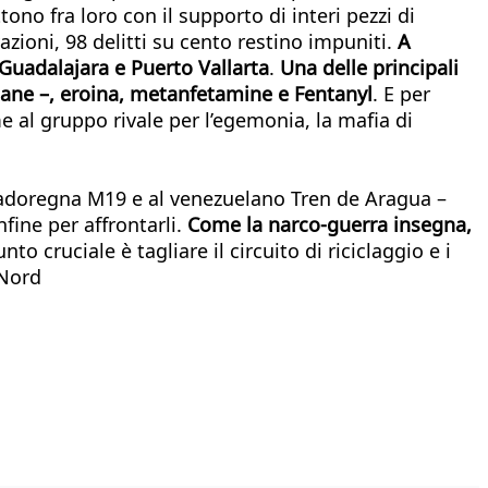
ttono fra loro con il supporto di interi pezzi di
azioni, 98 delitti su cento restino impuniti.
A
a Guadalajara e Puerto Vallarta
.
Una delle principali
icane –, eroina, metanfetamine e Fentanyl
. E per
me al gruppo rivale per l’egemonia, la mafia di
vadoregna M19 e al venezuelano Tren de Aragua –
nfine per affrontarli.
Come la narco-guerra insegna,
punto cruciale è tagliare il circuito di riciclaggio e i
 Nord