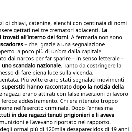
i di chiavi, catenine, elenchi con centinaia di nomi
ssere gettati nei tre crematori adiacenti.
La
rovati all’interno dei forni
. A fermarla non sono
uscadores
– che, grazie a una segnalazione
perto, a poco più di un’ora dalla capitale,
o dai narcos per far sparire – in senso letterale –
o uno scandalo nazionale
. Tanto da costringere la
esso di fare piena luce sulla vicenda.
quentata. Più volte erano stati segnalati movimenti
 superstiti hanno raccontato dopo la notizia della
e ragazzi erano attirati con false inserzioni di lavoro
 un feroce addestramento. Chi era ritenuto troppo
nnone nell’esercito criminale. Dopo l’ennesima
ttuti in due ragazzi tenuti prigionieri e li aveva
 munizioni e l’avevano riportato nel rapporto.
li degli ormai più di 120mila desaparecidos di 19 anni