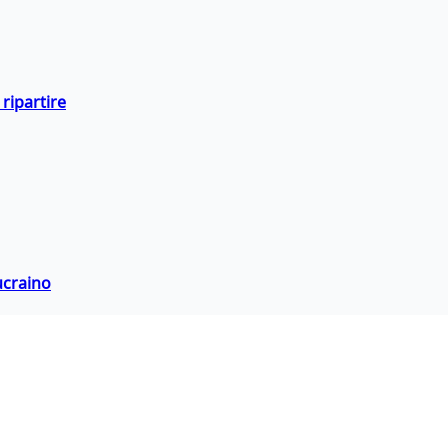
ripartire
ucraino