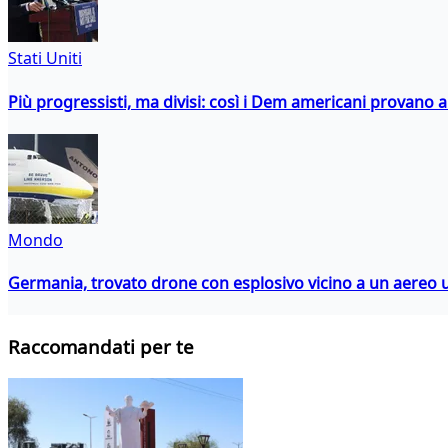
Stati Uniti
Più progressisti, ma divisi: così i Dem americani provano a 
Mondo
Germania, trovato drone con esplosivo vicino a un aereo 
Raccomandati per te