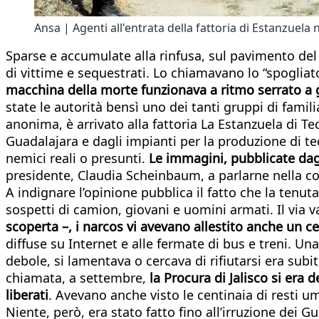
Ansa | Agenti all'entrata della fattoria di Estanzuela 
Sparse e accumulate alla rinfusa, sul pavimento del 
di vittime e sequestrati. Lo chiamavano lo “spogliato
macchina della morte funzionava a ritmo serrato a giu
state le autorità bensì uno dei tanti gruppi di famil
anonima, è arrivato alla fattoria La Estanzuela di Tec
Guadalajara e dagli impianti per la produzione di te
nemici reali o presunti.
Le immagini, pubblicate dag
presidente, Claudia Scheinbaum, a parlarne nella co
A indignare l’opinione pubblica il fatto che la tenut
sospetti di camion, giovani e uomini armati. Il via 
scoperta –, i narcos vi avevano allestito anche un c
diffuse su Internet e alle fermate di bus e treni. Un
debole, si lamentava o cercava di rifiutarsi era sub
chiamata, a settembre,
la Procura di Jalisco si era d
liberati
. Avevano anche visto le centinaia di resti um
Niente, però, era stato fatto fino all’irruzione dei G