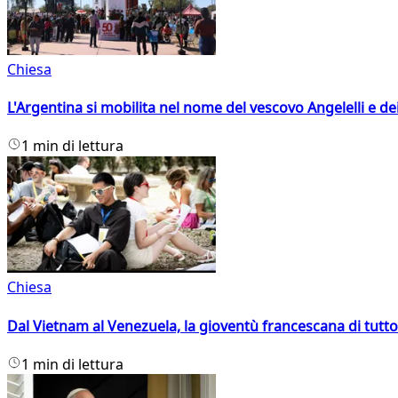
Chiesa
L'Argentina si mobilita nel nome del vescovo Angelelli e dei
1 min di lettura
Chiesa
Dal Vietnam al Venezuela, la gioventù francescana di tutto
1 min di lettura