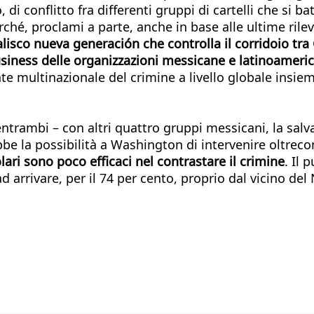
, di conflitto fra differenti gruppi di cartelli che si ba
ché, proclami a parte, anche in base alle ultime rilev
Jalisco nueva generación che controlla il corridoio tr
 business delle organizzazioni messicane e latinoamer
ente multinazionale del crimine a livello globale insie
trambi – con altri quattro gruppi messicani, la sal
ebbe la possibilità a Washington di intervenire oltreco
lari sono poco efficaci nel contrastare il crimine
. Il 
 arrivare, per il 74 per cento, proprio dal vicino del