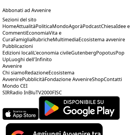
Abbonati ad Avvenire
Sezioni del sito
Home
Attualità
Politica
Mondo
Agorà
Podcast
Chiesa
Idee e
Commenti
Economia
Vita e
Cura
Famiglia
Rubriche
Multimedia
Ecosistema avvenire
Pubblicazioni
Edizioni locali
L'economia civile
Gutenberg
Popotus
Pop
Up
Luoghi dell'Infinito
Avvenire
Chi siamo
Redazione
Ecosistema
Avvenire
Pubblicità
Fondazione Avvenire
Shop
Contatti
Mondo CEI
SIR
Radio InBlu
TV2000
FISC