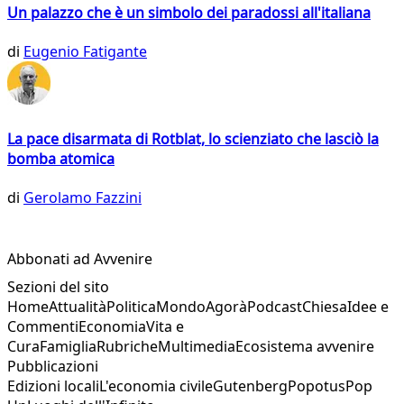
Un palazzo che è un simbolo dei paradossi all'italiana
di
Eugenio Fatigante
La pace disarmata di Rotblat, lo scienziato che lasciò la
bomba atomica
di
Gerolamo Fazzini
Abbonati ad Avvenire
Sezioni del sito
Home
Attualità
Politica
Mondo
Agorà
Podcast
Chiesa
Idee e
Commenti
Economia
Vita e
Cura
Famiglia
Rubriche
Multimedia
Ecosistema avvenire
Pubblicazioni
Edizioni locali
L'economia civile
Gutenberg
Popotus
Pop