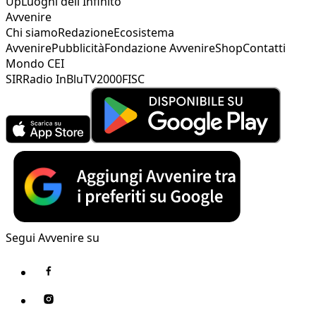
Up
Luoghi dell'Infinito
Avvenire
Chi siamo
Redazione
Ecosistema
Avvenire
Pubblicità
Fondazione Avvenire
Shop
Contatti
Mondo CEI
SIR
Radio InBlu
TV2000
FISC
Segui Avvenire su