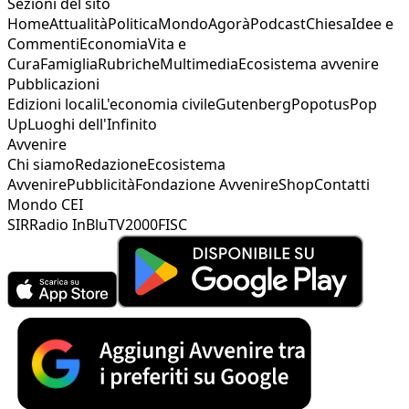
Sezioni del sito
Home
Attualità
Politica
Mondo
Agorà
Podcast
Chiesa
Idee e
Commenti
Economia
Vita e
Cura
Famiglia
Rubriche
Multimedia
Ecosistema avvenire
Pubblicazioni
Edizioni locali
L'economia civile
Gutenberg
Popotus
Pop
Up
Luoghi dell'Infinito
Avvenire
Chi siamo
Redazione
Ecosistema
Avvenire
Pubblicità
Fondazione Avvenire
Shop
Contatti
Mondo CEI
SIR
Radio InBlu
TV2000
FISC