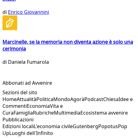
di
Enrico Giovannini
Marcinelle, se la memoria non diventa azione è solo una
cerimonia
di
Daniela Fumarola
Abbonati ad Avvenire
Sezioni del sito
Home
Attualità
Politica
Mondo
Agorà
Podcast
Chiesa
Idee e
Commenti
Economia
Vita e
Cura
Famiglia
Rubriche
Multimedia
Ecosistema avvenire
Pubblicazioni
Edizioni locali
L'economia civile
Gutenberg
Popotus
Pop
Up
Luoghi dell'Infinito