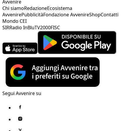
Avvenire
Chi siamo
Redazione
Ecosistema
Avvenire
Pubblicità
Fondazione Avvenire
Shop
Contatti
Mondo CEI
SIR
Radio InBlu
TV2000
FISC
Segui Avvenire su