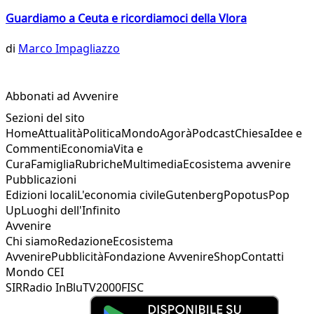
Guardiamo a Ceuta e ricordiamoci della Vlora
di
Marco Impagliazzo
Abbonati ad Avvenire
Sezioni del sito
Home
Attualità
Politica
Mondo
Agorà
Podcast
Chiesa
Idee e
Commenti
Economia
Vita e
Cura
Famiglia
Rubriche
Multimedia
Ecosistema avvenire
Pubblicazioni
Edizioni locali
L'economia civile
Gutenberg
Popotus
Pop
Up
Luoghi dell'Infinito
Avvenire
Chi siamo
Redazione
Ecosistema
Avvenire
Pubblicità
Fondazione Avvenire
Shop
Contatti
Mondo CEI
SIR
Radio InBlu
TV2000
FISC