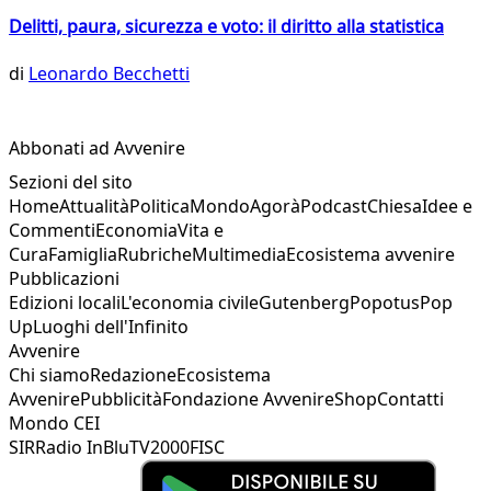
Delitti, paura, sicurezza e voto: il diritto alla statistica
di
Leonardo Becchetti
Abbonati ad Avvenire
Sezioni del sito
Home
Attualità
Politica
Mondo
Agorà
Podcast
Chiesa
Idee e
Commenti
Economia
Vita e
Cura
Famiglia
Rubriche
Multimedia
Ecosistema avvenire
Pubblicazioni
Edizioni locali
L'economia civile
Gutenberg
Popotus
Pop
Up
Luoghi dell'Infinito
Avvenire
Chi siamo
Redazione
Ecosistema
Avvenire
Pubblicità
Fondazione Avvenire
Shop
Contatti
Mondo CEI
SIR
Radio InBlu
TV2000
FISC