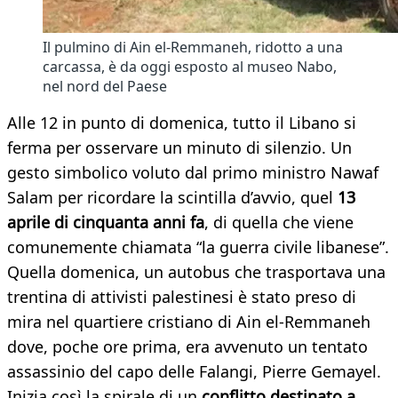
Il pulmino di Ain el-Remmaneh, ridotto a una
carcassa, è da oggi esposto al museo Nabo,
nel nord del Paese
Alle 12 in punto di domenica, tutto il Libano si
ferma per osservare un minuto di silenzio. Un
gesto simbolico voluto dal primo ministro Nawaf
Salam per ricordare la scintilla d’avvio, quel
13
aprile di cinquanta anni fa
, di quella che viene
comunemente chiamata “la guerra civile libanese”.
Quella domenica, un autobus che trasportava una
trentina di attivisti palestinesi è stato preso di
mira nel quartiere cristiano di Ain el-Remmaneh
dove, poche ore prima, era avvenuto un tentato
assassinio del capo delle Falangi, Pierre Gemayel.
Inizia così la spirale di un
conflitto destinato a