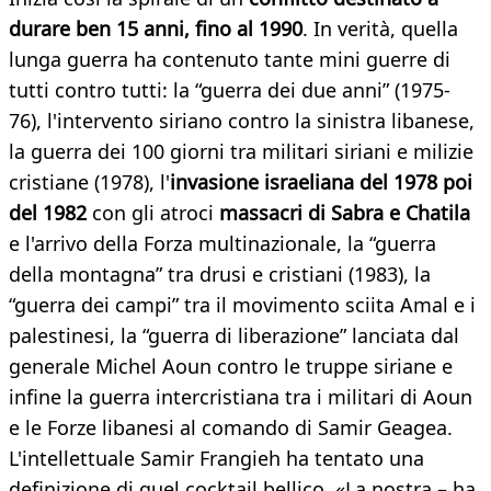
durare ben 15 anni, fino al 1990
. In verità, quella
lunga guerra ha contenuto tante mini guerre di
tutti contro tutti: la “guerra dei due anni” (1975-
76), l'intervento siriano contro la sinistra libanese,
la guerra dei 100 giorni tra militari siriani e milizie
cristiane (1978), l'
invasione israeliana del 1978 poi
del 1982
con gli atroci
massacri di Sabra e Chatila
e l'arrivo della Forza multinazionale, la “guerra
della montagna” tra drusi e cristiani (1983), la
“guerra dei campi” tra il movimento sciita Amal e i
palestinesi, la “guerra di liberazione” lanciata dal
generale Michel Aoun contro le truppe siriane e
infine la guerra intercristiana tra i militari di Aoun
e le Forze libanesi al comando di Samir Geagea.
L'intellettuale Samir Frangieh ha tentato una
definizione di quel cocktail bellico. «La nostra – ha