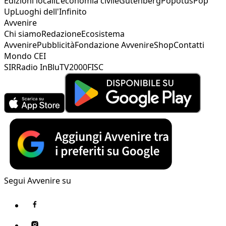
Edizioni locali
L'economia civile
Gutenberg
Popotus
Pop
Up
Luoghi dell'Infinito
Avvenire
Chi siamo
Redazione
Ecosistema
Avvenire
Pubblicità
Fondazione Avvenire
Shop
Contatti
Mondo CEI
SIR
Radio InBlu
TV2000
FISC
Segui Avvenire su