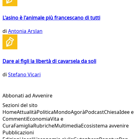
L'asino è l'animale più francescano di tutti
di
Antonia Arslan
Dare ai figli la libertà di cavarsela da soli
di
Stefano Vicari
Abbonati ad Avvenire
Sezioni del sito
Home
Attualità
Politica
Mondo
Agorà
Podcast
Chiesa
Idee e
Commenti
Economia
Vita e
Cura
Famiglia
Rubriche
Multimedia
Ecosistema avvenire
Pubblicazioni