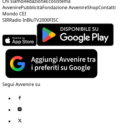
Chi siamo
Redazione
Ecosistema
Avvenire
Pubblicità
Fondazione Avvenire
Shop
Contatti
Mondo CEI
SIR
Radio InBlu
TV2000
FISC
Segui Avvenire su