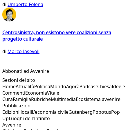
di
Umberto Folena
Centrosinistra, non esistono vere coalizioni senza
progetto culturale
di
Marco Iasevoli
Abbonati ad Avvenire
Sezioni del sito
Home
Attualità
Politica
Mondo
Agorà
Podcast
Chiesa
Idee e
Commenti
Economia
Vita e
Cura
Famiglia
Rubriche
Multimedia
Ecosistema avvenire
Pubblicazioni
Edizioni locali
L'economia civile
Gutenberg
Popotus
Pop
Up
Luoghi dell'Infinito
Avvenire