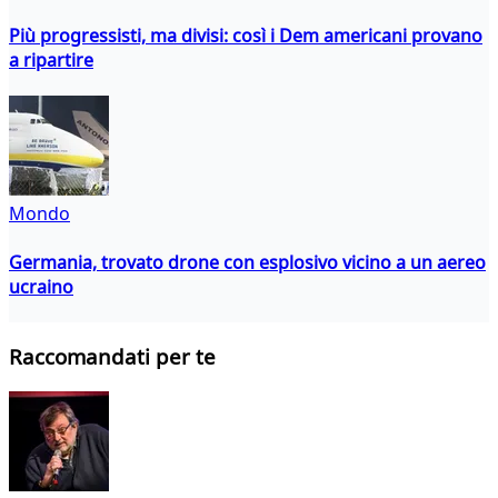
Più progressisti, ma divisi: così i Dem americani provano
a ripartire
Mondo
Germania, trovato drone con esplosivo vicino a un aereo
ucraino
Raccomandati per te