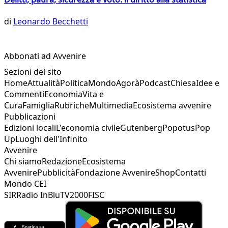
di
Leonardo Becchetti
Abbonati ad Avvenire
Sezioni del sito
Home
Attualità
Politica
Mondo
Agorà
Podcast
Chiesa
Idee e
Commenti
Economia
Vita e
Cura
Famiglia
Rubriche
Multimedia
Ecosistema avvenire
Pubblicazioni
Edizioni locali
L'economia civile
Gutenberg
Popotus
Pop
Up
Luoghi dell'Infinito
Avvenire
Chi siamo
Redazione
Ecosistema
Avvenire
Pubblicità
Fondazione Avvenire
Shop
Contatti
Mondo CEI
SIR
Radio InBlu
TV2000
FISC