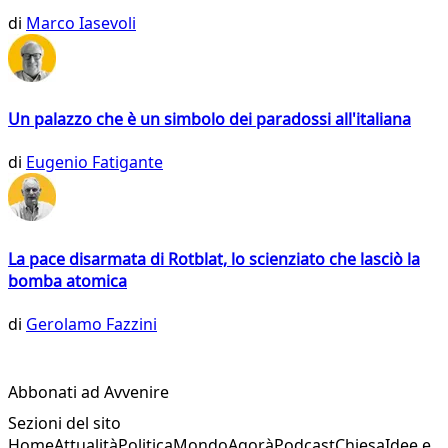
di
Marco Iasevoli
Un palazzo che è un simbolo dei paradossi all'italiana
di
Eugenio Fatigante
La pace disarmata di Rotblat, lo scienziato che lasciò la
bomba atomica
di
Gerolamo Fazzini
Abbonati ad Avvenire
Sezioni del sito
Home
Attualità
Politica
Mondo
Agorà
Podcast
Chiesa
Idee e