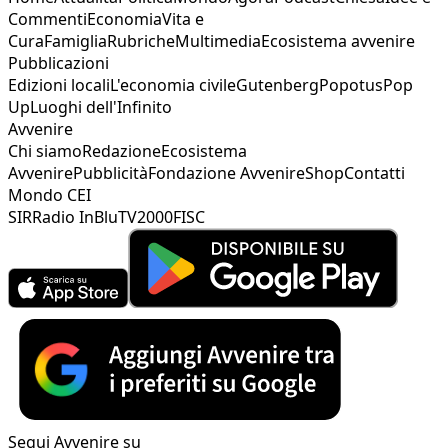
Commenti
Economia
Vita e
Cura
Famiglia
Rubriche
Multimedia
Ecosistema avvenire
Pubblicazioni
Edizioni locali
L'economia civile
Gutenberg
Popotus
Pop
Up
Luoghi dell'Infinito
Avvenire
Chi siamo
Redazione
Ecosistema
Avvenire
Pubblicità
Fondazione Avvenire
Shop
Contatti
Mondo CEI
SIR
Radio InBlu
TV2000
FISC
Segui Avvenire su