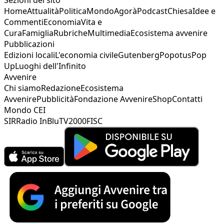
Home
Attualità
Politica
Mondo
Agorà
Podcast
Chiesa
Idee e
Commenti
Economia
Vita e
Cura
Famiglia
Rubriche
Multimedia
Ecosistema avvenire
Pubblicazioni
Edizioni locali
L'economia civile
Gutenberg
Popotus
Pop
Up
Luoghi dell'Infinito
Avvenire
Chi siamo
Redazione
Ecosistema
Avvenire
Pubblicità
Fondazione Avvenire
Shop
Contatti
Mondo CEI
SIR
Radio InBlu
TV2000
FISC