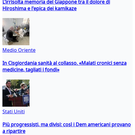
L’irrisolta memoria del Giappone tra il dolore di
Hiroshima e l'epica dei kamikaze
Medio Oriente
In Cisgiordania sanità al collasso. «Malati cronici senza
medicine, tagliati i fondi»
Stati Uniti
Più progressisti, ma divisi: così i Dem americani provano
a ripartire