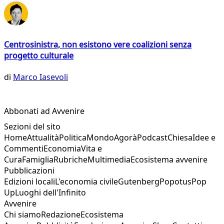
Centrosinistra, non esistono vere coalizioni senza
progetto culturale
di
Marco Iasevoli
Abbonati ad Avvenire
Sezioni del sito
Home
Attualità
Politica
Mondo
Agorà
Podcast
Chiesa
Idee e
Commenti
Economia
Vita e
Cura
Famiglia
Rubriche
Multimedia
Ecosistema avvenire
Pubblicazioni
Edizioni locali
L'economia civile
Gutenberg
Popotus
Pop
Up
Luoghi dell'Infinito
Avvenire
Chi siamo
Redazione
Ecosistema