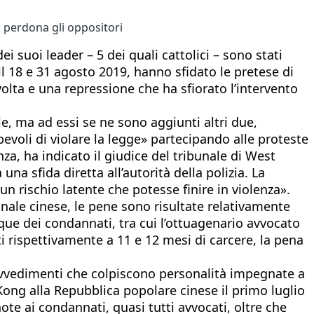
 perdona gli oppositori
 suoi leader – 5 dei quali cattolici – sono stati
il 18 e 31 agosto 2019, hanno sfidato le pretese di
volta e una repressione che ha sfiorato l’intervento
ile, ma ad essi se ne sono aggiunti altri due,
evoli di violare la legge» partecipando alle proteste
a, ha indicato il giudice del tribunale di West
na sfida diretta all’autorità della polizia. La
un rischio latente che potesse finire in violenza».
nale cinese, le pene sono risultate relativamente
nque dei condannati, tra cui l’ottuagenario avvocato
 rispettivamente a 11 e 12 mesi di carcere, la pena
rovvedimenti che colpiscono personalità impegnate a
Kong alla Repubblica popolare cinese il primo luglio
e ai condannati, quasi tutti avvocati, oltre che