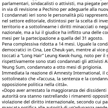
parlamentari, sindacalisti o attivisti, ma piegate pe
in via di revisione a Pechino per adeguarle alla nuo
I condannati ieri sono le personalità più rappresent
nel settore editoriale, distintosi per la scelta di in
territorio e a sottolinearne i diritti minacciati o ne
nazionale, ma a lui il giudice ha inflitto una delle
mesi per la partecipazione a quella del 31 agosto.
Pena complessiva ridotta a 14 mesi. Uguale la conda
democratici in Cina, Lee Cheuk-yan, mentre al vice-p
toccati a “Long Hair” Leung Kwok-hung, noto per il su
rispettivamente sono stati condannati gli attivisti
Yeung Sum, condannato a otto mesi di prigionia.
Immediata la reazione di Amnesty International, il cu
sottolineato che «l’accusa, la sentenza e la condanna
opposizione politica nella città».
«Dopo aver arrestato la maggioranza dei dissidenti 
autorità ora stanno rastrellando i rimanenti opposito
violazione del diritto internazionale, secondo cui p
mancata notifica alle autorità di un’adunanza rende i