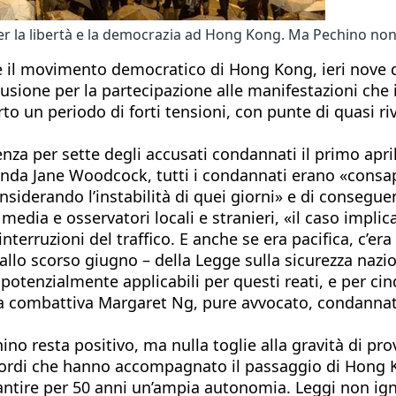
er la libertà e la democrazia ad Hong Kong. Ma Pechino non
e il movimento democratico di Hong Kong, ieri nove dei
lusione per la partecipazione alle manifestazioni che 
rto un periodo di forti tensioni, con punte di quasi ri
ntenza per sette degli accusati condannati il primo apr
manda Jane Woodcock, tutti i condannati erano «consap
derando l’instabilità di quei giorni» e di conseguenz
dia e osservatori locali e stranieri, «il caso implica u
erruzioni del traffico. E anche se era pacifica, c’era 
llo scorso giugno – della Legge sulla sicurezza nazio
potenzialmente applicabili per questi reati, e per ci
la combattiva Margaret Ng, pure avvocato, condannati
no resta positivo, ma nulla toglie alla gravità di p
 accordi che hanno accompagnato il passaggio di Hong 
tire per 50 anni un’ampia autonomia. Leggi non ignot