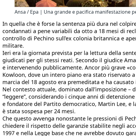
Ansa / Epa | Una grande e pacifica manifestazione p
In quella che è forse la sentenza più dura nel colpir
condannati a pene variabili da otto a 18 mesi di rec
controllo di Pechino sull’ex colonia britannica e ape
militare.
Ieri era la giornata prevista per la lettura della se
giudicati per gli stessi reati. Secondo il giudice A
e intervenendo pubblicamente. Ancor più grave «consi
Kowloon, dove un intero piano era stato riservato a me
marcia del 18 agosto era premeditata e ha causato int
Nel contesto attuale, dominato dall’imposizione – da
“leggere”, considerando i cinque anni di detenzione 
e fondatore del Partito democratico, Martin Lee, e 
è stata sospesa per 24 mesi.
Che questo avvenga nonostante le pressioni di Pechi
chiedere il rispetto delle garanzie stabilite negli
1997 e nella Legge base che ne avrebbe dovuto garan