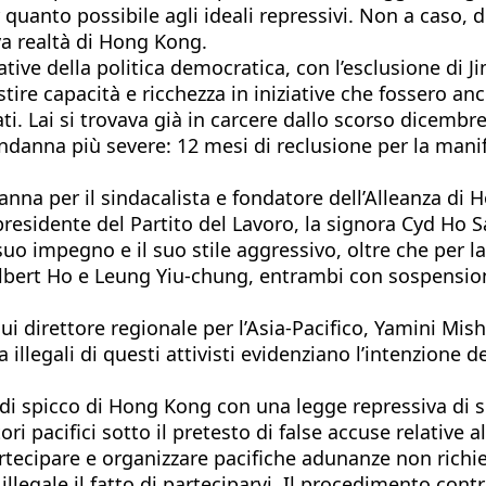
r quanto possibile agli ideali repressivi. Non a caso,
va realtà di Hong Kong.
ative della politica democratica, con l’esclusione di
vestire capacità e ricchezza in iniziative che fossero 
gati. Lai si trovava già in carcere dallo scorso dicembr
 condanna più severe: 12 mesi di reclusione per la ma
nna per il sindacalista e fondatore dell’Alleanza di
residente del Partito del Lavoro, la signora Cyd Ho S
o impegno e il suo stile aggressivo, oltre che per la 
 Albert Ho e Leung Yiu-chung, entrambi con sospension
i direttore regionale per l’Asia-Pacifico, Yamini Mish
 illegali di questi attivisti evidenziano l’intenzione 
di spicco di Hong Kong con una legge repressiva di si
ri pacifici sotto il pretesto di false accuse relative
artecipare e organizzare pacifiche adunanze non richi
llegale il fatto di parteciparvi. Il procedimento cont