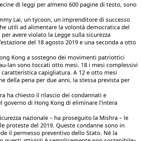
 decine di leggi per almeno 600 pagine di testo, sono
 Jimmy Lai, un tycoon, un imprenditore di successo
anche utili ad alimentare la volontà democratica del
e per avere violato la Legge sulla sicurezza
nifestazione del 18 agosto 2019 e una seconda a otto
 Hong Kong a sostegno dei movimenti patriottici
au-lan sono toccati otto mesi. 18 i mesi complessivi
caratteristica capigliatura. A 12 e otto mesi
e della pena per due anni, la stessa prevista per
ra ha chiesto il rilascio dei condannati e
del governo di Hong Kong di eliminare l’intera
curezza nazionale – ha proseguito la Mishra – le
 alle proteste del 2019. Queste condanne sono in
ede il permesso preventivo dello Stato. Né la
ro questi attivisti è semplicemente non sostenibile».