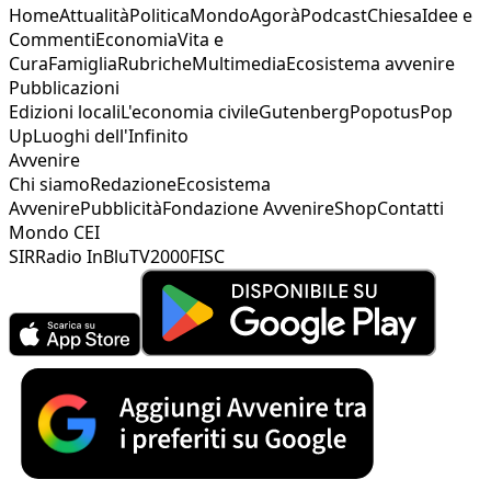
Home
Attualità
Politica
Mondo
Agorà
Podcast
Chiesa
Idee e
Commenti
Economia
Vita e
Cura
Famiglia
Rubriche
Multimedia
Ecosistema avvenire
Pubblicazioni
Edizioni locali
L'economia civile
Gutenberg
Popotus
Pop
Up
Luoghi dell'Infinito
Avvenire
Chi siamo
Redazione
Ecosistema
Avvenire
Pubblicità
Fondazione Avvenire
Shop
Contatti
Mondo CEI
SIR
Radio InBlu
TV2000
FISC