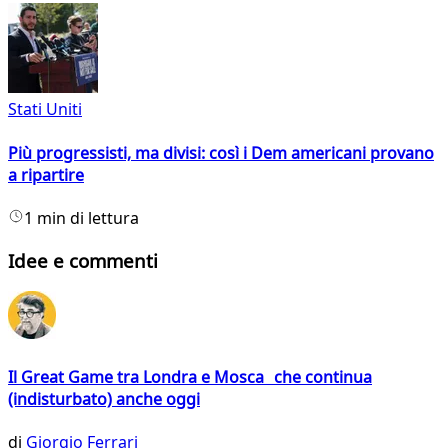
Stati Uniti
Più progressisti, ma divisi: così i Dem americani provano
a ripartire
1 min di lettura
Idee e commenti
Il Great Game tra Londra e Mosca che continua
(indisturbato) anche oggi
di
Giorgio Ferrari