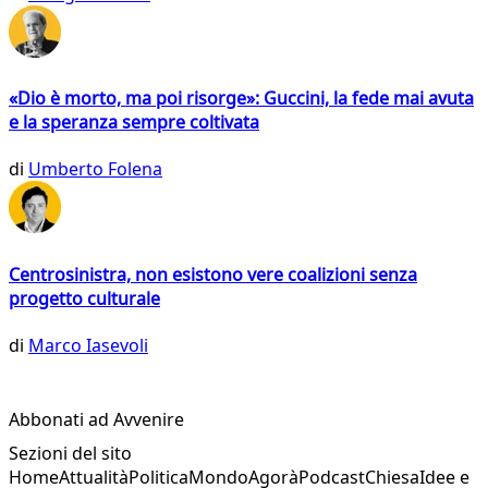
«Dio è morto, ma poi risorge»: Guccini, la fede mai avuta
e la speranza sempre coltivata
di
Umberto Folena
Centrosinistra, non esistono vere coalizioni senza
progetto culturale
di
Marco Iasevoli
Abbonati ad Avvenire
Sezioni del sito
Home
Attualità
Politica
Mondo
Agorà
Podcast
Chiesa
Idee e