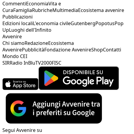
Commenti
Economia
Vita e
Cura
Famiglia
Rubriche
Multimedia
Ecosistema avvenire
Pubblicazioni
Edizioni locali
L'economia civile
Gutenberg
Popotus
Pop
Up
Luoghi dell'Infinito
Avvenire
Chi siamo
Redazione
Ecosistema
Avvenire
Pubblicità
Fondazione Avvenire
Shop
Contatti
Mondo CEI
SIR
Radio InBlu
TV2000
FISC
Segui Avvenire su