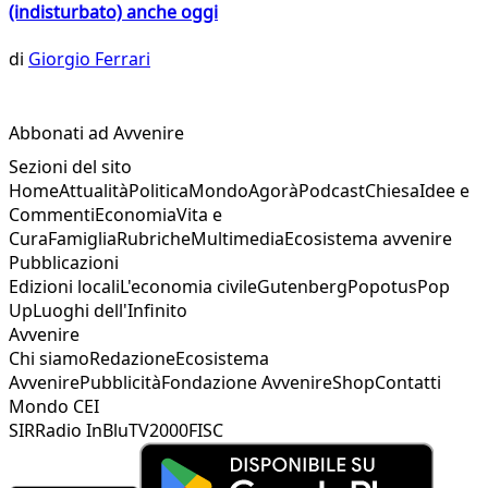
(indisturbato) anche oggi
di
Giorgio Ferrari
Abbonati ad Avvenire
Sezioni del sito
Home
Attualità
Politica
Mondo
Agorà
Podcast
Chiesa
Idee e
Commenti
Economia
Vita e
Cura
Famiglia
Rubriche
Multimedia
Ecosistema avvenire
Pubblicazioni
Edizioni locali
L'economia civile
Gutenberg
Popotus
Pop
Up
Luoghi dell'Infinito
Avvenire
Chi siamo
Redazione
Ecosistema
Avvenire
Pubblicità
Fondazione Avvenire
Shop
Contatti
Mondo CEI
SIR
Radio InBlu
TV2000
FISC