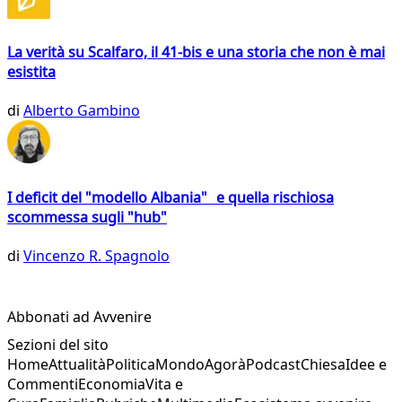
La verità su Scalfaro, il 41-bis e una storia che non è mai
esistita
di
Alberto Gambino
I deficit del "modello Albania" e quella rischiosa
scommessa sugli "hub"
di
Vincenzo R. Spagnolo
Abbonati ad Avvenire
Sezioni del sito
Home
Attualità
Politica
Mondo
Agorà
Podcast
Chiesa
Idee e
Commenti
Economia
Vita e