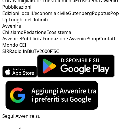
Cura
Famiglia
Rubriche
Multimedia
Ecosistema avvenire
Pubblicazioni
Edizioni locali
L'economia civile
Gutenberg
Popotus
Pop
Up
Luoghi dell'Infinito
Avvenire
Chi siamo
Redazione
Ecosistema
Avvenire
Pubblicità
Fondazione Avvenire
Shop
Contatti
Mondo CEI
SIR
Radio InBlu
TV2000
FISC
Segui Avvenire su