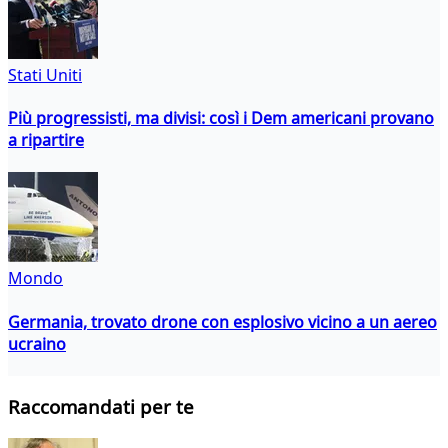
Stati Uniti
Più progressisti, ma divisi: così i Dem americani provano
a ripartire
Mondo
Germania, trovato drone con esplosivo vicino a un aereo
ucraino
Raccomandati per te