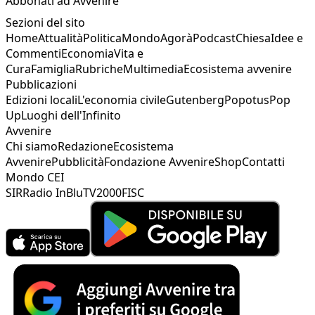
Abbonati ad Avvenire
Sezioni del sito
Home
Attualità
Politica
Mondo
Agorà
Podcast
Chiesa
Idee e
Commenti
Economia
Vita e
Cura
Famiglia
Rubriche
Multimedia
Ecosistema avvenire
Pubblicazioni
Edizioni locali
L'economia civile
Gutenberg
Popotus
Pop
Up
Luoghi dell'Infinito
Avvenire
Chi siamo
Redazione
Ecosistema
Avvenire
Pubblicità
Fondazione Avvenire
Shop
Contatti
Mondo CEI
SIR
Radio InBlu
TV2000
FISC