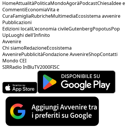
Home
Attualità
Politica
Mondo
Agorà
Podcast
Chiesa
Idee e
Commenti
Economia
Vita e
Cura
Famiglia
Rubriche
Multimedia
Ecosistema avvenire
Pubblicazioni
Edizioni locali
L'economia civile
Gutenberg
Popotus
Pop
Up
Luoghi dell'Infinito
Avvenire
Chi siamo
Redazione
Ecosistema
Avvenire
Pubblicità
Fondazione Avvenire
Shop
Contatti
Mondo CEI
SIR
Radio InBlu
TV2000
FISC