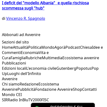
I deficit del "modello Albania" e quella rischiosa
scommessa sugli "hub"
di
Vincenzo R. Spagnolo
Abbonati ad Avvenire
Sezioni del sito
Home
Attualità
Politica
Mondo
Agorà
Podcast
Chiesa
Idee e
Commenti
Economia
Vita e
Cura
Famiglia
Rubriche
Multimedia
Ecosistema avvenire
Pubblicazioni
Edizioni locali
L'economia civile
Gutenberg
Popotus
Pop
Up
Luoghi dell'Infinito
Avvenire
Chi siamo
Redazione
Ecosistema
Avvenire
Pubblicità
Fondazione Avvenire
Shop
Contatti
Mondo CEI
SIR
Radio InBlu
TV2000
FISC