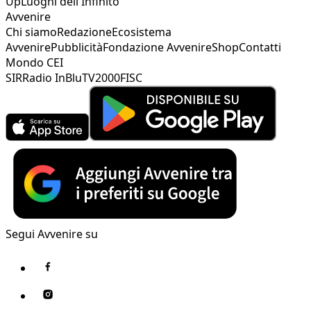
Up
Luoghi dell'Infinito
Avvenire
Chi siamo
Redazione
Ecosistema
Avvenire
Pubblicità
Fondazione Avvenire
Shop
Contatti
Mondo CEI
SIR
Radio InBlu
TV2000
FISC
Segui Avvenire su