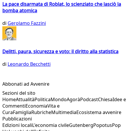
La pace disarmata di Roblat, lo scienziato che lasciò la
bomba atomica
di
Gerolamo Fazzini
Delitti, paura, sicurezza e voto: il diritto alla statistica
di
Leonardo Becchetti
Abbonati ad Avvenire
Sezioni del sito
Home
Attualità
Politica
Mondo
Agorà
Podcast
Chiesa
Idee e
Commenti
Economia
Vita e
Cura
Famiglia
Rubriche
Multimedia
Ecosistema avvenire
Pubblicazioni
Edizioni locali
L'economia civile
Gutenberg
Popotus
Pop