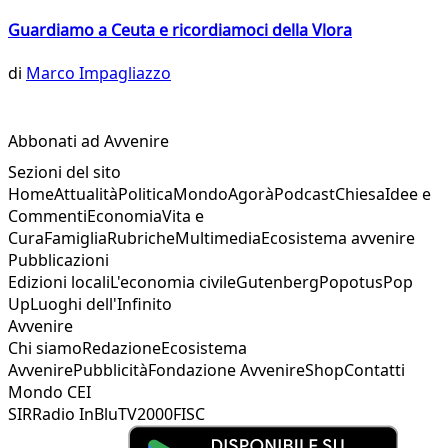
Guardiamo a Ceuta e ricordiamoci della Vlora
di
Marco Impagliazzo
Abbonati ad Avvenire
Sezioni del sito
Home
Attualità
Politica
Mondo
Agorà
Podcast
Chiesa
Idee e
Commenti
Economia
Vita e
Cura
Famiglia
Rubriche
Multimedia
Ecosistema avvenire
Pubblicazioni
Edizioni locali
L'economia civile
Gutenberg
Popotus
Pop
Up
Luoghi dell'Infinito
Avvenire
Chi siamo
Redazione
Ecosistema
Avvenire
Pubblicità
Fondazione Avvenire
Shop
Contatti
Mondo CEI
SIR
Radio InBlu
TV2000
FISC