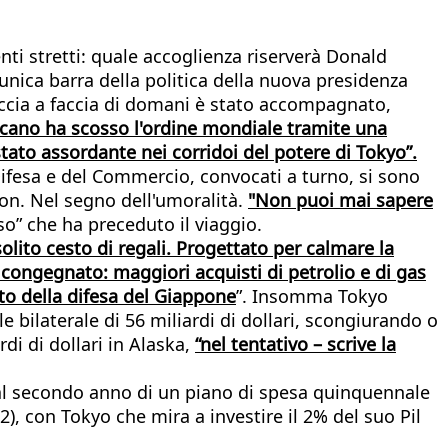
nti stretti: quale accoglienza riserverà Donald
nica barra della politica della nuova presidenza
faccia a faccia di domani è stato accompagnato,
icano ha scosso l'ordine mondiale tramite una
stato assordante nei corridoi del potere di Tokyo”.
a Difesa e del Commercio, convocati a turno, si sono
ton. Nel segno dell'umoralità.
"Non puoi mai sapere
so” che ha preceduto il viaggio.
solito cesto di regali. Progettato per calmare la
 congegnato: maggiori acquisti di petrolio e di gas
to della difesa del Giappone
”. Insomma Tokyo
 bilaterale di 56 miliardi di dollari, scongiurando o
di di dollari in Alaska,
“nel tentativo – scrive la
 al secondo anno di un piano di spesa quinquennale
2), con Tokyo che mira a investire il 2% del suo Pil