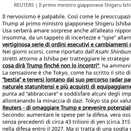
REUTERS | Il primo ministro giapponese Shigeru Ish
Il nervosismo è palpabile. Così come le preoccupazio
Trump al primo ministro giapponese Shigeru Ishiba? 
Usa serberà amare sorprese anche all’alleato nipponi
insomma, da un tappeto di incertezze e "spie" allar
vertiginosa serie di ordini esecutivi e cambiamenti d
Nei giorni scorsi, come riportato dall’
Asahi Shinbun
stretti attorno a Ishiba per tratteggiare le strate
cosa dirà Trump finché non lo incontri"
, ha ammonito
La sensazione è che Tokyo, come ha scritto il sito di
“bestia” e tenersi lontano dal suo percorso radar p
naturale statunitensi e più acquisti di equipaggiam
punta ad “abbracciare” e soddisfare alcuni degli impe
allontanando la minaccia di dazi. Tokyo sta poi valu
Reuters - di omaggiare Trump e prevenire potenziali 
Secondo: aumentare le spese per la difesa, vera os
senza precedenti di circa 43 trilioni di yen (circa 31
nella difesa entro il 2027. Ma si tratta di una sogl