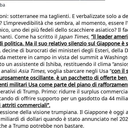
iba
ni: sotterranee ma taglienti. E verbalizzate solo a de
L’imprevedibilità che sembra, al momento, essere l’u
co, uno dei più fedeli dello scacchiere asiatico? Il 
manti. Come ha scritto il
Japan Times
,
“il leader amer
i politica. Ma il suo relativo silenzio sul Giappone è 
, decine di burocrati dei ministeri degli Esteri, dell
gie da mettere in campo in vista del summit a Washing
 un assistente di Ishiba, restituendo il clima “ansio
 analisi
Asia Times,
voglia sbarcare negli Usa “
con il 
aurosamente oscillante, è un pacchetto di offerte ben
enti militari Usa come parte del piano di rafforzamen
rativi di Trump. Primo: ridurre il surplus commerciale
tando di offrire supporto per un gasdotto da 44 miliar
attriti commerciali”.
sessione della visione trumpiana. Il Giappone è oggi
5 miliardi di dollari quando è stato annunciato nel 202
ia che a Trump potrebbe non bastare.