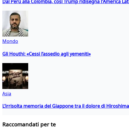
Dal Perù alla Colombia, così Trump ridisegna l'America Lat
Mondo
Gli Houthi: «Cessi l’assedio agli yemeniti»
Asia
L’irrisolta memoria del Giappone tra il dolore di Hiroshima
Raccomandati per te