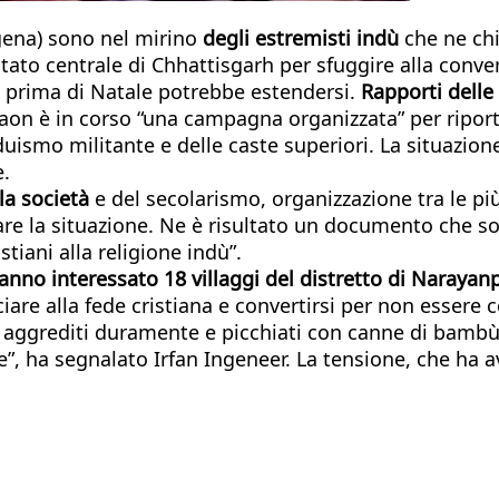
igena) sono nel mirino
degli estremisti indù
che ne chi
Stato centrale di Chhattisgarh per sfuggire alla convers
sa prima di Natale potrebbe estendersi.
Rapporti delle 
n è in corso “una campagna organizzata” per riportare
duismo militante e delle caste superiori. La situazion
e.
lla società
e del secolarismo, organizzazione tra le più
are la situazione. Ne è risultato un documento che s
stiani alla religione indù”.
 hanno interessato 18 villaggi del distretto di Narayan
iare alla fede cristiana e convertirsi per non essere co
 aggrediti duramente e picchiati con canne di bambù
re”, ha segnalato Irfan Ingeneer. La tensione, che ha 