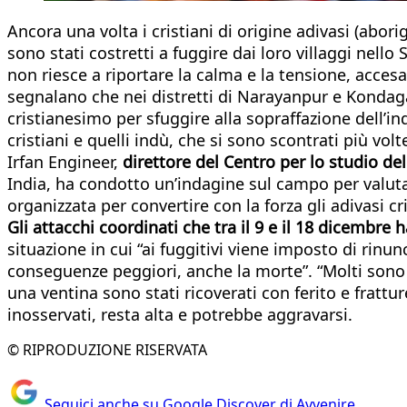
Ancora una volta i cristiani di origine adivasi (abor
sono stati costretti a fuggire dai loro villaggi nello 
non riesce a riportare la calma e la tensione, acce
segnalano che nei distretti di Narayanpur e Kondagao
cristianesimo per sfuggire alla sopraffazione dell’in
cristiani e quelli indù, che si sono scontrati più volt
Irfan Engineer,
direttore del Centro per lo studio de
India, ha condotto un’indagine sul campo per valut
organizzata per convertire con la forza gli adivasi cri
Gli attacchi coordinati che tra il 9 e il 18 dicembre
situazione in cui “ai fuggitivi viene imposto di rinunc
conseguenze peggiori, anche la morte”. “Molti sono
una ventina sono stati ricoverati con ferito e frattu
inosservati, resta alta e potrebbe aggravarsi.
© RIPRODUZIONE RISERVATA
Seguici anche su Google Discover di Avvenire