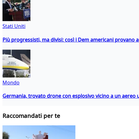
Stati Uniti
Più progressisti, ma divisi: così i Dem americani provano a 
Mondo
Germania, trovato drone con esplosivo vicino a un aereo 
Raccomandati per te