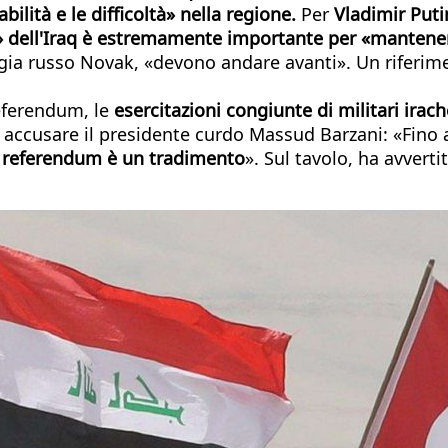
bilità e le difficoltà» nella regione.
Per
Vladimir Puti
» dell'Iraq è
estremamente importante per «mantenere l
nergia russo Novak, «devono andare avanti». Un riferim
referendum, le
esercitazioni congiunte di militari irach
ccusare il presidente curdo Massud Barzani: «Fino a
referendum è un tradimento
». Sul tavolo, ha avverti