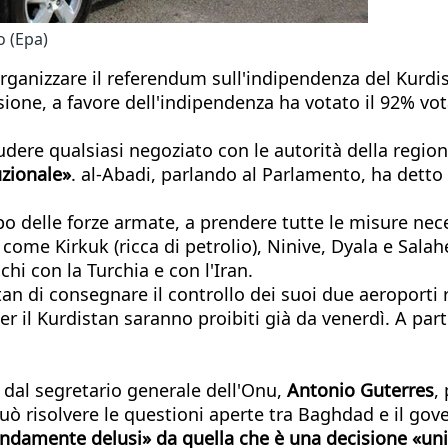
o (Epa)
 organizzare il referendum sull'indipendenza del Kurdi
e, a favore dell'indipendenza ha votato il 92% votan
udere qualsiasi negoziato con le autorità della reg
uzionale»
. al-Abadi, parlando al Parlamento, ha detto 
o delle forze armate, a prendere tutte le misure nec
come Kirkuk (ricca di petrolio), Ninive, Dyala e Salah
ichi con la Turchia e con l'Iran.
tan di consegnare il controllo dei suoi due aeroporti r
e per il Kurdistan saranno proibiti già da venerdì. A p
 dal segretario generale dell'Onu,
Antonio Guterres
,
uò risolvere le questioni aperte tra Baghdad e il gov
ndamente delusi» da quella che è una decisione «unil