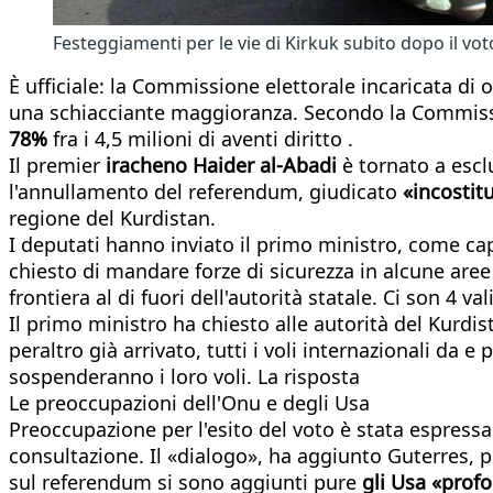
Festeggiamenti per le vie di Kirkuk subito dopo il vot
È ufficiale: la Commissione elettorale incaricata di
una schiacciante maggioranza. Secondo la Commission
78%
fra i 4,5 milioni di aventi diritto .
Il premier
iracheno Haider al-Abadi
è tornato a escl
l'annullamento del referendum, giudicato
«incostit
regione del Kurdistan.
I deputati hanno inviato il primo ministro, come cap
chiesto di mandare forze di sicurezza in alcune aree 
frontiera al di fuori dell'autorità statale. Ci son 4 val
Il primo ministro ha chiesto alle autorità del Kurdis
peraltro già arrivato, tutti i voli internazionali da 
sospenderanno i loro voli. La risposta
Le preoccupazioni dell'Onu e degli Usa
Preoccupazione per l'esito del voto è stata espressa
consultazione. Il «dialogo», ha aggiunto Guterres, p
sul referendum si sono aggiunti pure
gli Usa «
profo