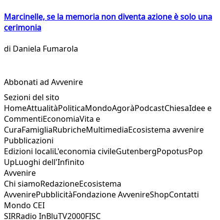
Marcinelle, se la memoria non diventa azione è solo una
cerimonia
di
Daniela Fumarola
Abbonati ad Avvenire
Sezioni del sito
Home
Attualità
Politica
Mondo
Agorà
Podcast
Chiesa
Idee e
Commenti
Economia
Vita e
Cura
Famiglia
Rubriche
Multimedia
Ecosistema avvenire
Pubblicazioni
Edizioni locali
L'economia civile
Gutenberg
Popotus
Pop
Up
Luoghi dell'Infinito
Avvenire
Chi siamo
Redazione
Ecosistema
Avvenire
Pubblicità
Fondazione Avvenire
Shop
Contatti
Mondo CEI
SIR
Radio InBlu
TV2000
FISC