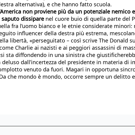
estra alternativa), e che hanno fatto scuola.
’America non proviene più da un potenziale nemico est
 saputo dissipare
nel cuore buio di quella parte del 
 fra l’uomo bianco e le etnie considerate minori: non 
e seguito influencer della destra più estrema, mescolan
la libertà, «perseguitato – così scrive The Donald su
ome Charlie ai nazisti e ai peggiori assassini di mas
o si sta diffondendo in una sinistra che giustifichere
 deluso dall’incertezza del presidente in materia di 
omplotto venuto da fuori. Magari in opportuna sincr
Da che mondo è mondo, occorre sempre un delitto ecc