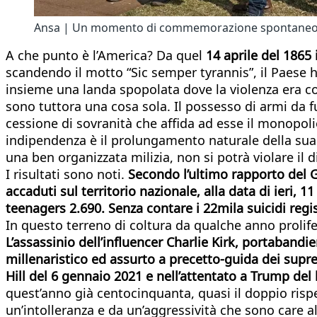
Ansa | Un momento di commemorazione spontaneo in un
A che punto è l’America? Da quel
14 aprile del 1865
scandendo il motto “Sic semper tyrannis”, il Paese 
insieme una landa spopolata dove la violenza era con
sono tuttora una cosa sola. Il possesso di armi da fu
cessione di sovranità che affida ad esse il monopolio
indipendenza è il prolungamento naturale della sua
una ben organizzata milizia, non si potrà violare il d
I risultati sono noti.
Secondo l’ultimo rapporto del G
accaduti sul territorio nazionale, alla data di ieri, 1
teenagers 2.690. Senza contare i 22mila suicidi regi
In questo terreno di coltura da qualche anno prolife
L’assassinio dell’influencer Charlie Kirk, portaba
millenaristico ed assurto a precetto-guida dei supre
Hill del 6 gennaio 2021 e nell’attentato a Trump del 
quest’anno già centocinquanta, quasi il doppio rispe
un’intolleranza e da un’aggressività che sono care a