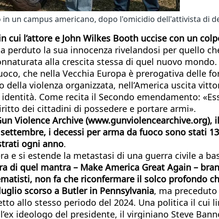
 campus americano, dopo l'omicidio dell'attivista di dest
 in cui l’attore e John Wilkes Booth uccise con un col
ha perduto la sua innocenza rivelandosi per quello c
naturata alla crescita stessa di quel nuovo mondo. Pe
oco, che nella Vecchia Europa è prerogativa delle forz
 della violenza organizzata, nell’America uscita vittor
 identità. Come recita il Secondo emendamento: «Esse
iritto dei cittadini di possedere e portare armi».
un Violence Archive (www.gunviolencearchive.org), il 
1 settembre, i decessi per arma da fuoco sono stati 13.7
strati ogni anno
.
ra e si estende la metastasi di una guerra civile a ba
ndiera di quel mantra – Make America Great Again – b
matisti, non fa che riconfermare il solco profondo che
luglio scorso a Butler in Pennsylvania
, ma preceduto 
tto allo stesso periodo del 2024. Una politica il cui
ll’ex ideologo del presidente, il virginiano Steve Ban