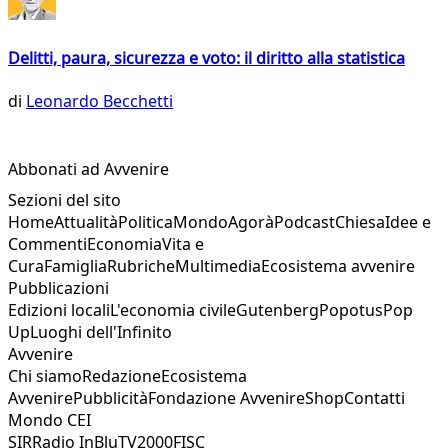
Delitti, paura, sicurezza e voto: il diritto alla statistica
di
Leonardo Becchetti
Abbonati ad Avvenire
Sezioni del sito
Home
Attualità
Politica
Mondo
Agorà
Podcast
Chiesa
Idee e
Commenti
Economia
Vita e
Cura
Famiglia
Rubriche
Multimedia
Ecosistema avvenire
Pubblicazioni
Edizioni locali
L'economia civile
Gutenberg
Popotus
Pop
Up
Luoghi dell'Infinito
Avvenire
Chi siamo
Redazione
Ecosistema
Avvenire
Pubblicità
Fondazione Avvenire
Shop
Contatti
Mondo CEI
SIR
Radio InBlu
TV2000
FISC