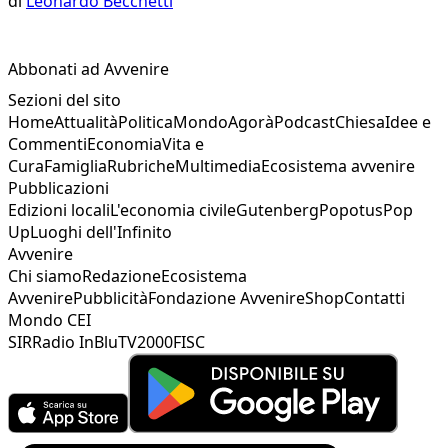
di
Leonardo Becchetti
Abbonati ad Avvenire
Sezioni del sito
Home
Attualità
Politica
Mondo
Agorà
Podcast
Chiesa
Idee e
Commenti
Economia
Vita e
Cura
Famiglia
Rubriche
Multimedia
Ecosistema avvenire
Pubblicazioni
Edizioni locali
L'economia civile
Gutenberg
Popotus
Pop
Up
Luoghi dell'Infinito
Avvenire
Chi siamo
Redazione
Ecosistema
Avvenire
Pubblicità
Fondazione Avvenire
Shop
Contatti
Mondo CEI
SIR
Radio InBlu
TV2000
FISC