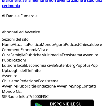
Marcinelle, se la memoria non diventa azione è solo una
cerimonia
di
Daniela Fumarola
Abbonati ad Avvenire
Sezioni del sito
Home
Attualità
Politica
Mondo
Agorà
Podcast
Chiesa
Idee e
Commenti
Economia
Vita e
Cura
Famiglia
Rubriche
Multimedia
Ecosistema avvenire
Pubblicazioni
Edizioni locali
L'economia civile
Gutenberg
Popotus
Pop
Up
Luoghi dell'Infinito
Avvenire
Chi siamo
Redazione
Ecosistema
Avvenire
Pubblicità
Fondazione Avvenire
Shop
Contatti
Mondo CEI
SIR
Radio InBlu
TV2000
FISC