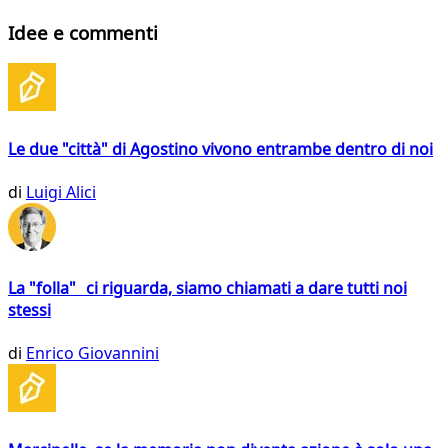
Idee e commenti
Le due "città" di Agostino vivono entrambe dentro di noi
di
Luigi Alici
La "folla" ci riguarda, siamo chiamati a dare tutti noi
stessi
di
Enrico Giovannini