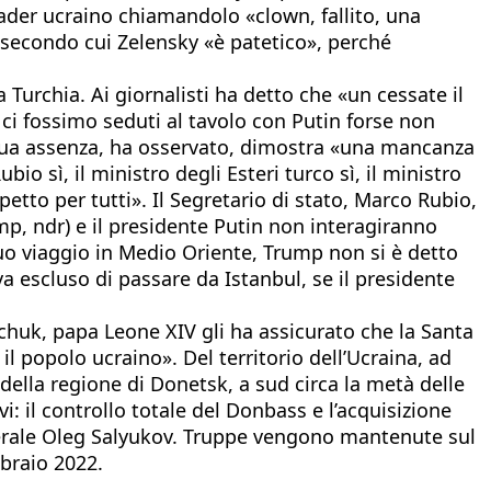
leader ucraino chiamandolo «clown, fallito, una
v secondo cui Zelensky «è patetico», perché
Turchia. Ai giornalisti ha detto che «un cessate il
 ci fossimo seduti al tavolo con Putin forse non
sua assenza, ha osservato, dimostra «una mancanza
bio sì, il ministro degli Esteri turco sì, il ministro
etto per tutti». Il Segretario di stato, Marco Rubio,
p, ndr) e il presidente Putin non interagiranno
o viaggio in Medio Oriente, Trump non si è detto
a escluso di passare da Istanbul, se il presidente
vchuk, papa Leone XIV gli ha assicurato che la Santa
 popolo ucraino». Del territorio dell’Ucraina, ad
della regione di Donetsk, a sud circa la metà delle
: il controllo totale del Donbass e l’acquisizione
enerale Oleg Salyukov. Truppe vengono mantenute sul
bbraio 2022.