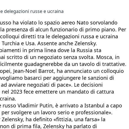
le delegazioni russe e ucraina
a russo ha violato lo spazio aereo Nato sorvolando
 la presenza di alcun funzionario di primo piano. Per
olloqui diretti tra le delegazioni russa e ucraina
 a Turchia e Usa. Assente anche Zelensky.
mbiamenti in prima linea dove la Russia sta
ai scritto di un negoziato senza svolta. Mosca, in
ficilmente guadagnerebbe da un tavolo di trattative.
uropei, Jean-Noel Barrot, ha annunciato un colloquio
vogliamo basarci per aggiungere le sanzioni di
ad avviare negoziati di pace». Le decisioni
he nel 2023 fece emettere un mandato di cattura
craina.
russo Vladimir Putin, è arrivato a Istanbul a capo
 per svolgere un lavoro serio e professionale».
elensky, ha definito «fittizia, una farsa» la
non di prima fila, Zelensky ha parlato di