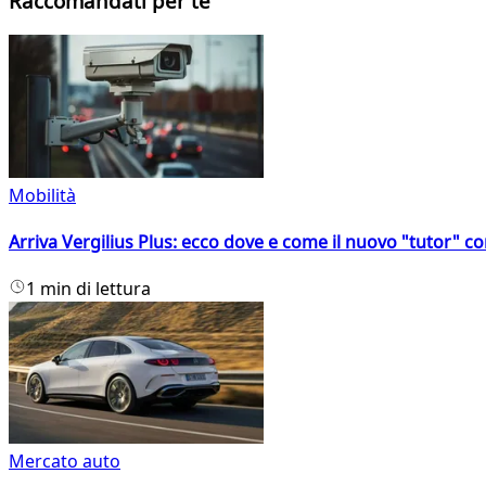
Raccomandati per te
Mobilità
Arriva Vergilius Plus: ecco dove e come il nuovo "tutor" con
1 min di lettura
Mercato auto