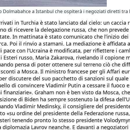
o Dolmabahce a Istanbul che ospiterà i negoziati diretti tra 
rivati in Turchia è stato lanciato dal cielo: un cacci
vano di ricevere la delegazione russa, che non prevede
ate. In mattinata è stato comunicato che l’inizio dei c
rca. Poi il rinvio a stamani. La mediazione è affidata
i pace con l’Ucraina è modificata, per riflettere i ca
 Esteri russo, Maria Zakarova, rivelando il copione m
uando pensa di poter ottenere sul terreno ciò che dif
 sconti a Mosca. Il ministro francese per gli Affari e
r discutere del suo pacchetto di sanzioni sul quale 
llo di convincere Vladimir Putin a cessare il fuoco e 
ioni finanziarie». Graham non è ben visto da Mosca, c
sizione di Biden ha sempre sostenuto la difesa dell’U
ndo Vladimir Medinsky, il consigliere del presidente 
ato «su ordine del presidente della Federazione russa,
Esteri tenendo pronto lo stesso presidente Volodymyr Z
la diplomazia Lavrov neanche. E davanti a negoziatori 