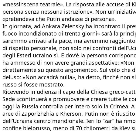
«messinscena teatrale». La risposta alle accuse di K
persona senza nessuna istruzione». Non un’iniziativ
«pretendeva che Putin andasse di persona».
In giornata, ad Ankara Zelensky ha incontraro il pres
fuoco incondizionato di trenta giorni» sarà la princi
saremmo arrivati alla pace, ma avremmo raggiunto 
di rispetto personale, non solo nei confronti dell’Ucra
degli Esteri ucraino sì. E dov’è la persona corrispo
ha ammesso di non avere grandi aspettative: «Non cr
direttamente su questo argomento». Sul volo che da
deluso: «Non accadrà nulla», ha detto, finché non si
russo si fosse mostrato.
Ricevendo in udienza il capo della Chiesa greco-catt
Sede «continuerà a promuovere e creare tutte le cond
oggi la Russia controlla per intero solo la Crimea. 
aree di Zaporizhzhia e Kherson. Putin non è riuscito
dell’Ucraina centro meridionale. Ieri lo “zar” ha r
confine bielorusso, meno di 70 chilometri da Kiev sul