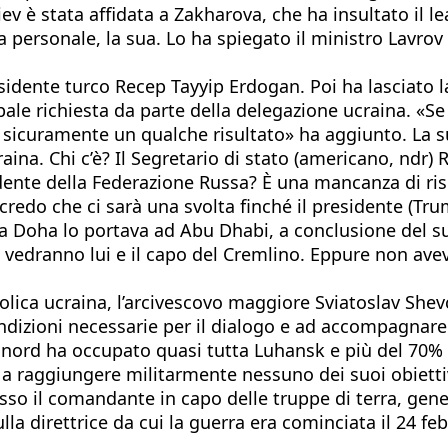
iev è stata affidata a Zakharova, che ha insultato il 
a personale, la sua. Lo ha spiegato il ministro Lavro
idente turco Recep Tayyip Erdogan. Poi ha lasciato la 
pale richiesta da parte della delegazione ucraina. «Se
sicuramente un qualche risultato» ha aggiunto. La 
ina. Chi c’è? Il Segretario di stato (americano, ndr) Ru
ndente della Federazione Russa? È una mancanza di risp
edo che ci sarà una svolta finché il presidente (Trum
 Doha lo portava ad Abu Dhabi, a conclusione del su
 vedranno lui e il capo del Cremlino. Eppure non avev
olica ucraina, l’arcivescovo maggiore Sviatoslav She
izioni necessarie per il dialogo e ad accompagnare il
A nord ha occupato quasi tutta Luhansk e più del 70% 
 a raggiungere militarmente nessuno dei suoi obiettivi
imosso il comandante in capo delle truppe di terra, g
la direttrice da cui la guerra era cominciata il 24 fe