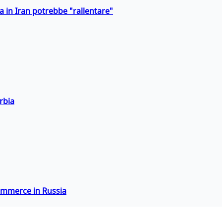
a in Iran potrebbe "rallentare"
rbia
commerce in Russia