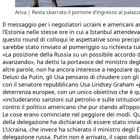
Ansa | Resta sbarrato il portone d’ingresso al palazz
Il messaggio per i negoziatori ucraini e americani ar
l’Estonia nelle stesse ore in cui a Istanbul attende
questo round di colloqui le aspettative sono precipit
sarebbe stato rinviato al pomeriggio su richiesta tu
«La posizione della Russia su un possibile accordo d
avanzando», ha detto la portavoce del ministro degli
altre parole, non ha ancora interesse a negoziare q
Delusi da Putin, gli Usa pensano di chiudere con gli
con il senatore repubblicano Usa Lindsey Graham «pe
deterrenza europee, con un unico obiettivo che è que
«includeranno sanzioni sul petrolio e sulle istituz
contro il politico americano che pur stando all’oppo
Le cose erano cominciate nel peggiore dei modi. Qua
della delegazione ha dichiarato di essere stato invi
L’Ucraina, che invece ha schierato il ministro degli 
delegazione russa. Putin non è arrivato, il capo del