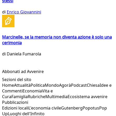
stessi
di
Enrico Giovannini
Marcinelle, se la memoria non diventa azione è solo una
cerimonia
di
Daniela Fumarola
Abbonati ad Avvenire
Sezioni del sito
Home
Attualità
Politica
Mondo
Agorà
Podcast
Chiesa
Idee e
Commenti
Economia
Vita e
Cura
Famiglia
Rubriche
Multimedia
Ecosistema avvenire
Pubblicazioni
Edizioni locali
L'economia civile
Gutenberg
Popotus
Pop
Up
Luoghi dell'Infinito