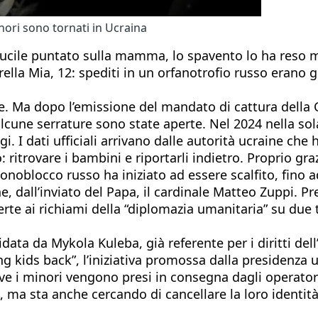
nori sono tornati in Ucraina
fucile puntato sulla mamma, lo spavento lo ha reso mu
lla Mia, 12: spediti in un orfanotrofio russo erano gi
 Ma dopo l’emissione del mandato di cattura della Co
alcune serrature sono state aperte. Nel 2024 nella so
gi. I dati ufficiali arrivano dalle autorità ucraine che
 ritrovare i bambini e riportarli indietro. Proprio gra
noblocco russo ha iniziato ad essere scalfito, fino a
e, dall’inviato del Papa, il cardinale Matteo Zuppi. 
erte ai richiami della “diplomazia umanitaria” su due t
data da Mykola Kuleba, già referente per i diritti dell
ng kids back”, l’iniziativa promossa dalla presidenza 
ve i minori vengono presi in consegna dagli operator
à, ma sta anche cercando di cancellare la loro identit