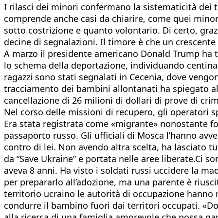
I rilasci dei minori confermano la sistematicità dei
comprende anche casi da chiarire, come quei minori t
sotto costrizione e quanto volontario. Di certo, graz
decine di segnalazioni. Il timore è che un crescente
A marzo il presidente americano Donald Trump ha tagl
lo schema della deportazione, individuando centinaia
ragazzi sono stati segnalati in Cecenia, dove vengo
tracciamento dei bambini allontanati ha spiegato a
cancellazione di 26 milioni di dollari di prove di cri
Nel corso delle missioni di recupero, gli operatori s
Era stata registrata come «migrante» nonostante foss
passaporto russo. Gli ufficiali di Mosca l’hanno avv
contro di lei. Non avendo altra scelta, ha lasciato tut
da “Save Ukraine” e portata nelle aree liberate.Ci
aveva 8 anni. Ha visto i soldati russi uccidere la ma
per prepararlo all’adozione, ma una parente è riuscit
territorio ucraino le autorità di occupazione hanno m
condurre il bambino fuori dai territori occupati. «Do
alla ricerca di una famiglia amorevole che possa ga