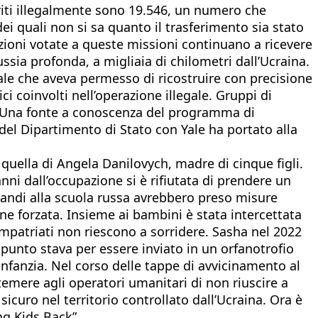
eriti illegalmente sono 19.546, un numero che
i quali non si sa quanto il trasferimento sia stato
zazioni votate a queste missioni continuano a ricevere
ssia profonda, a migliaia di chilometri dall’Ucraina.
Yale che aveva permesso di ricostruire con precisione
i coinvolti nell’operazione illegale. Gruppi di
ov. Una fonte a conoscenza del programma di
del Dipartimento di Stato con Yale ha portato alla
 quella di Angela Danilovych, madre di cinque figli.
ni dall’occupazione si è rifiutata di prendere un
grandi alla scuola russa avrebbero preso misure
zione forzata. Insieme ai bambini è stata intercettata
mpatriati non riescono a sorridere. Sasha nel 2022
l punto stava per essere inviato in un orfanotrofio
infanzia. Nel corso delle tappe di avvicinamento al
temere agli operatori umanitari di non riuscire a
sicuro nel territorio controllato dall’Ucraina. Ora è
ng Kids Back”.