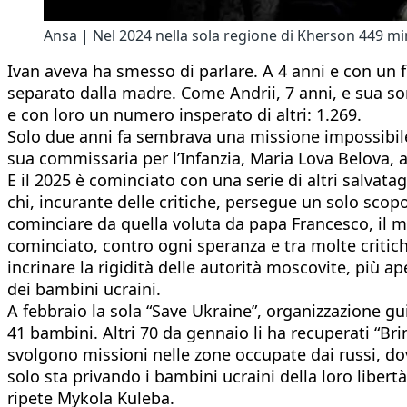
Ansa | Nel 2024 nella sola regione di Kherson 449 mi
Ivan aveva ha smesso di parlare. A 4 anni e con un 
separato dalla madre. Come Andrii, 7 anni, e sua sore
e con loro un numero insperato di altri: 1.269.
Solo due anni fa sembrava una missione impossibile.
sua commissaria per l’Infanzia, Maria Lova Belova, 
E il 2025 è cominciato con una serie di altri salvatag
chi, incurante delle critiche, persegue un solo scopo:
cominciare da quella voluta da papa Francesco, il mo
cominciato, contro ogni speranza e tra molte critich
incrinare la rigidità delle autorità moscovite, più ap
dei bambini ucraini.
A febbraio la sola “Save Ukraine”, organizzazione gui
41 bambini. Altri 70 da gennaio li ha recuperati “Bri
svolgono missioni nelle zone occupate dai russi, do
solo sta privando i bambini ucraini della loro libert
ripete Mykola Kuleba.