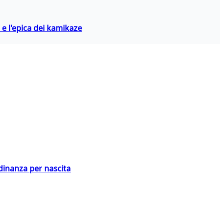
 e l'epica dei kamikaze
adinanza per nascita