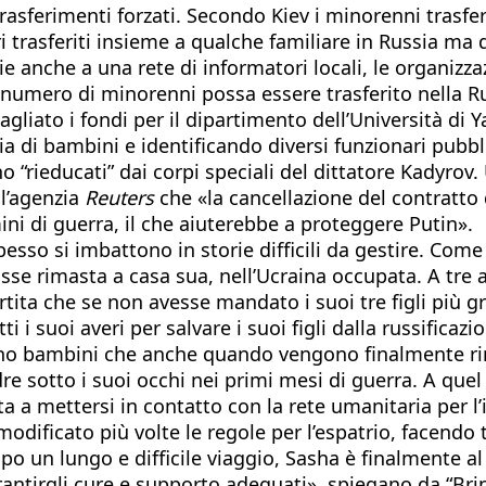
 trasferimenti forzati. Secondo Kiev i minorenni trasf
rasferiti insieme a qualche familiare in Russia ma de
ie anche a una rete di informatori locali, le organiz
 numero di minorenni possa essere trasferito nella Ru
iato i fondi per il dipartimento dell’Università di 
 di bambini e identificando diversi funzionari pubblic
no “rieducati” dai corpi speciali del dittatore Kadyr
ll’agenzia
Reuters
che «la cancellazione del contratto 
mini di guerra, il che aiuterebbe a proteggere Putin».
pesso si imbattono in storie difficili da gestire. Come
e rimasta a casa sua, nell’Ucraina occupata. A tre an
ertita che se non avesse mandato i suoi tre figli più 
ti i suoi averi per salvare i suoi figli dalla russifica
 sono bambini che anche quando vengono finalmente ri
dre sotto i suoi occhi nei primi mesi di guerra. A que
a a mettersi in contatto con la rete umanitaria per l’
odificato più volte le regole per l’espatrio, facendo 
po un lungo e difficile viaggio, Sasha è finalmente al 
rantirgli cure e supporto adeguati», spiegano da “Bri