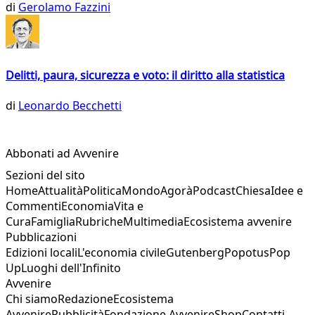
di
Gerolamo Fazzini
Delitti, paura, sicurezza e voto: il diritto alla statistica
di
Leonardo Becchetti
Abbonati ad Avvenire
Sezioni del sito
Home
Attualità
Politica
Mondo
Agorà
Podcast
Chiesa
Idee e
Commenti
Economia
Vita e
Cura
Famiglia
Rubriche
Multimedia
Ecosistema avvenire
Pubblicazioni
Edizioni locali
L'economia civile
Gutenberg
Popotus
Pop
Up
Luoghi dell'Infinito
Avvenire
Chi siamo
Redazione
Ecosistema
Avvenire
Pubblicità
Fondazione Avvenire
Shop
Contatti