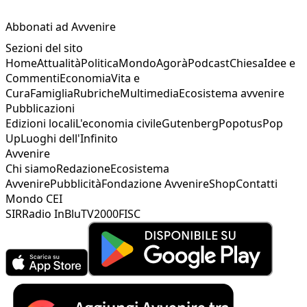
Abbonati ad Avvenire
Sezioni del sito
Home
Attualità
Politica
Mondo
Agorà
Podcast
Chiesa
Idee e
Commenti
Economia
Vita e
Cura
Famiglia
Rubriche
Multimedia
Ecosistema avvenire
Pubblicazioni
Edizioni locali
L'economia civile
Gutenberg
Popotus
Pop
Up
Luoghi dell'Infinito
Avvenire
Chi siamo
Redazione
Ecosistema
Avvenire
Pubblicità
Fondazione Avvenire
Shop
Contatti
Mondo CEI
SIR
Radio InBlu
TV2000
FISC