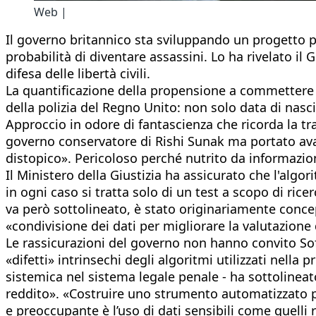
Web |
Il governo britannico sta sviluppando un progetto pe
probabilità di diventare assassini. Lo ha rivelato il
difesa delle libertà civili.
La quantificazione della propensione a commettere re
della polizia del Regno Unito: non solo data di nasc
Approccio in odore di fantascienza che ricorda la tra
governo conservatore di Rishi Sunak ma portato avant
distopico». Pericoloso perché nutrito da informazion
Il Ministero della Giustizia ha assicurato che l'alg
in ogni caso si tratta solo di un test a scopo di ric
va però sottolineato, è stato originariamente conc
«condivisione dei dati per migliorare la valutazione 
Le rassicurazioni del governo non hanno convito Sofia
«difetti» intrinsechi degli algoritmi utilizzati nell
sistemica nel sistema legale penale - ha sottolineat
reddito». «Costruire uno strumento automatizzato p
e preoccupante è l’uso di dati sensibili come quelli r