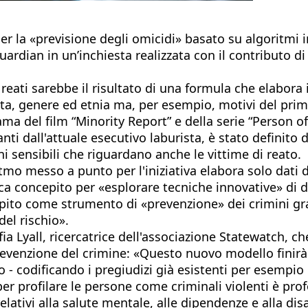
r la «previsione degli omicidi» basato su algoritmi i
 Guardian in un’inchiesta realizzata con il contributo 
ati sarebbe il risultato di una formula che elabora i
ita, genere ed etnia ma, per esempio, motivi del primo
ma del film “Minority Report” e della serie “Person of 
i dall'attuale esecutivo laburista, è stato definito d
i sensibili che riguardano anche le vittime di reato.
oritmo messo a punto per l'iniziativa elabora solo da
erca concepito per «esplorare tecniche innovative» di 
epito come strumento di «prevenzione» dei crimini g
del rischio».
 Lyall, ricercatrice dell'associazione Statewatch, che
a prevenzione del crimine: «Questo nuovo modello finirà
o - codificando i pregiudizi già esistenti per esempi
er profilare le persone come criminali violenti è pr
elativi alla salute mentale, alle dipendenze e alla dis