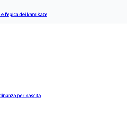
 e l'epica dei kamikaze
adinanza per nascita