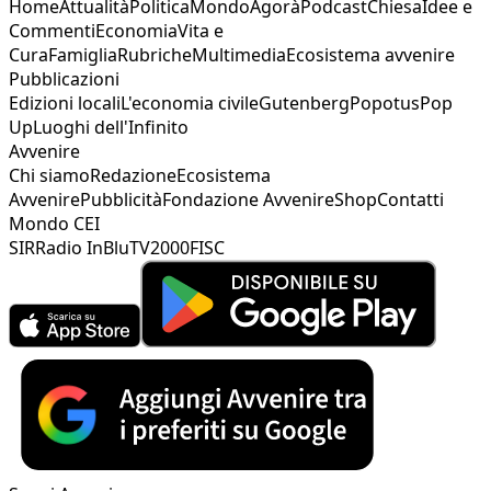
Home
Attualità
Politica
Mondo
Agorà
Podcast
Chiesa
Idee e
Commenti
Economia
Vita e
Cura
Famiglia
Rubriche
Multimedia
Ecosistema avvenire
Pubblicazioni
Edizioni locali
L'economia civile
Gutenberg
Popotus
Pop
Up
Luoghi dell'Infinito
Avvenire
Chi siamo
Redazione
Ecosistema
Avvenire
Pubblicità
Fondazione Avvenire
Shop
Contatti
Mondo CEI
SIR
Radio InBlu
TV2000
FISC