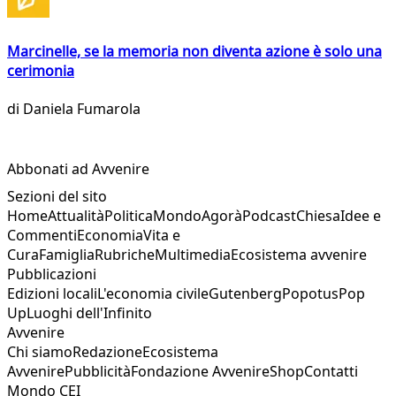
Marcinelle, se la memoria non diventa azione è solo una
cerimonia
di
Daniela Fumarola
Abbonati ad Avvenire
Sezioni del sito
Home
Attualità
Politica
Mondo
Agorà
Podcast
Chiesa
Idee e
Commenti
Economia
Vita e
Cura
Famiglia
Rubriche
Multimedia
Ecosistema avvenire
Pubblicazioni
Edizioni locali
L'economia civile
Gutenberg
Popotus
Pop
Up
Luoghi dell'Infinito
Avvenire
Chi siamo
Redazione
Ecosistema
Avvenire
Pubblicità
Fondazione Avvenire
Shop
Contatti
Mondo CEI