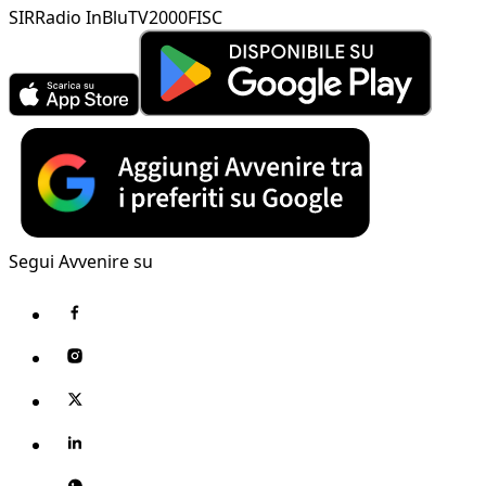
SIR
Radio InBlu
TV2000
FISC
Segui Avvenire su