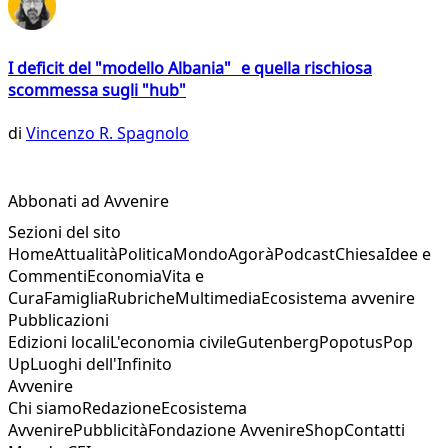
I deficit del "modello Albania" e quella rischiosa
scommessa sugli "hub"
di
Vincenzo R. Spagnolo
Abbonati ad Avvenire
Sezioni del sito
Home
Attualità
Politica
Mondo
Agorà
Podcast
Chiesa
Idee e
Commenti
Economia
Vita e
Cura
Famiglia
Rubriche
Multimedia
Ecosistema avvenire
Pubblicazioni
Edizioni locali
L'economia civile
Gutenberg
Popotus
Pop
Up
Luoghi dell'Infinito
Avvenire
Chi siamo
Redazione
Ecosistema
Avvenire
Pubblicità
Fondazione Avvenire
Shop
Contatti