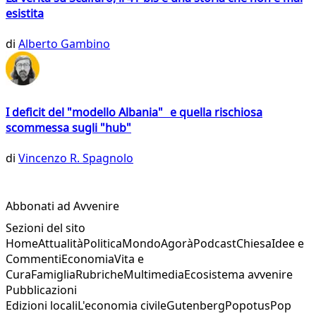
esistita
di
Alberto Gambino
I deficit del "modello Albania" e quella rischiosa
scommessa sugli "hub"
di
Vincenzo R. Spagnolo
Abbonati ad Avvenire
Sezioni del sito
Home
Attualità
Politica
Mondo
Agorà
Podcast
Chiesa
Idee e
Commenti
Economia
Vita e
Cura
Famiglia
Rubriche
Multimedia
Ecosistema avvenire
Pubblicazioni
Edizioni locali
L'economia civile
Gutenberg
Popotus
Pop