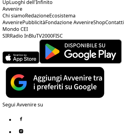
Up
Luoghi dell'Infinito
Avvenire
Chi siamo
Redazione
Ecosistema
Avvenire
Pubblicità
Fondazione Avvenire
Shop
Contatti
Mondo CEI
SIR
Radio InBlu
TV2000
FISC
Segui Avvenire su