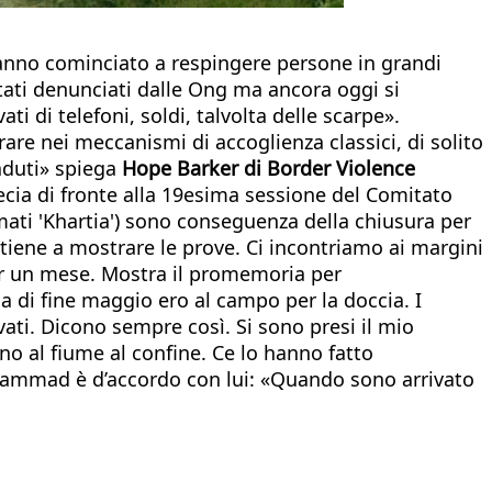
anno cominciato a respingere persone in grandi
tati denunciati dalle Ong ma ancora oggi si
i di telefoni, soldi, talvolta delle scarpe».
are nei meccanismi di accoglienza classici, di solito
aduti» spiega
Hope Barker di Border Violence
ecia di fronte alla 19esima sessione del Comitato
ati 'Khartia') sono conseguenza della chiusura per
ci tiene a mostrare le prove. Ci incontriamo ai margini
per un mese. Mostra il promemoria per
na di fine maggio ero al campo per la doccia. I
vati. Dicono sempre così. Si sono presi il mio
no al fiume al confine. Ce lo hanno fatto
 Mohammad è d’accordo con lui: «Quando sono arrivato