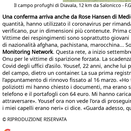
Il campo profughi di Diavala, 12 km da Salonicco - F.G
Una conferma arriva anche da Rose Hansen di Medic
quantità, hanno utilizzato il coronavirus per riman
verificano, pur in dimensioni più contenute. Prima di
Vittime dei respingimenti sono soprattutto giovani s
di nazionalità afghana, pachistana, marocchina...
Monitoring Network
. Questa rete, a inizio settemb
Onu per le vittime di sparizione forzata. La scaden
Covid degli uffici d’asilo. Yousef, 22 anni, anche lui
del campo, dietro un container. La sua prima regist
l’appuntamento di rinnovo fissato al 16 marzo. «Ho t
poliziotti mi hanno chiesto i documenti, ma erano sc
telefono e il portafogli con 64 euro. Mi hanno carica
attraversare». Yousef ora non vede l’ora di prosegui
i miei capelli erano neri» ci dice. «Guarda adesso, q
© RIPRODUZIONE RISERVATA