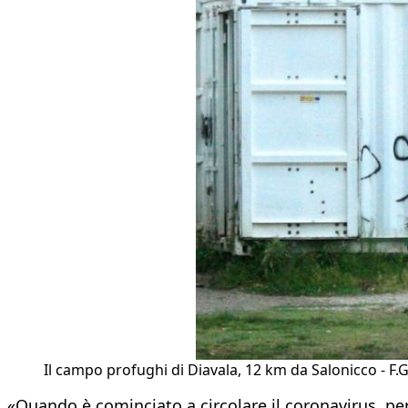
Il campo profughi di Diavala, 12 km da Salonicco - F.G
«Quando è cominciato a circolare il coronavirus, p