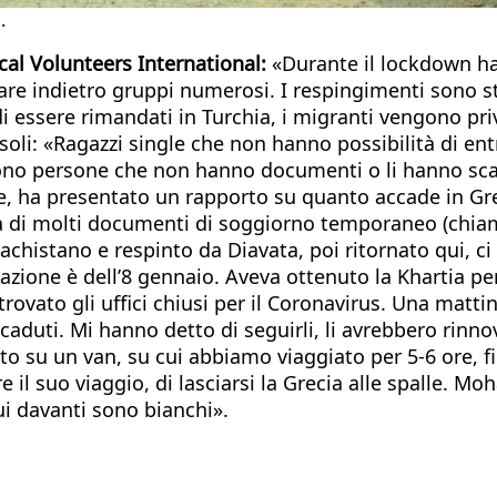
.
al Volunteers International:
«Durante il lockdown h
dare indietro gruppi numerosi. I respingimenti sono s
 essere rimandati in Turchia, i migranti vengono privat
oli: «Ragazzi single che non hanno possibilità di entr
 Sono persone che non hanno documenti o li hanno sc
re, ha presentato un rapporto su quanto accade in Gr
za di molti documenti di soggiorno temporaneo (chiam
 pachistano e respinto da Diavata, poi ritornato qui, 
razione è dell’8 gennaio. Aveva ottenuto la Khartia 
rovato gli uffici chiusi per il Coronavirus. Una matti
aduti. Mi hanno detto di seguirli, li avrebbero rinno
to su un van, su cui abbiamo viaggiato per 5-6 ore, fi
re il suo viaggio, di lasciarsi la Grecia alle spalle.
ui davanti sono bianchi».