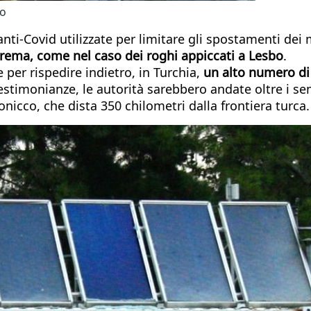
co
 anti-Covid utilizzate per limitare gli spostamenti dei
strema, come nel caso dei roghi appiccati a Lesbo
.
 per rispedire indietro, in Turchia,
un alto numero di 
timonianze, le autorità sarebbero andate oltre i se
onicco, che dista 350 chilometri dalla frontiera turca.