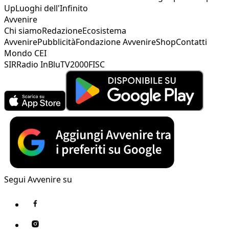
Up
Luoghi dell'Infinito
Avvenire
Chi siamo
Redazione
Ecosistema
Avvenire
Pubblicità
Fondazione Avvenire
Shop
Contatti
Mondo CEI
SIR
Radio InBlu
TV2000
FISC
Segui Avvenire su