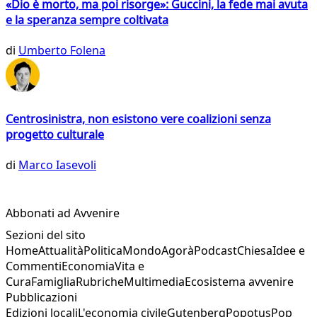
«Dio è morto, ma poi risorge»: Guccini, la fede mai avuta
e la speranza sempre coltivata
di
Umberto Folena
Centrosinistra, non esistono vere coalizioni senza
progetto culturale
di
Marco Iasevoli
Abbonati ad Avvenire
Sezioni del sito
Home
Attualità
Politica
Mondo
Agorà
Podcast
Chiesa
Idee e
Commenti
Economia
Vita e
Cura
Famiglia
Rubriche
Multimedia
Ecosistema avvenire
Pubblicazioni
Edizioni locali
L'economia civile
Gutenberg
Popotus
Pop