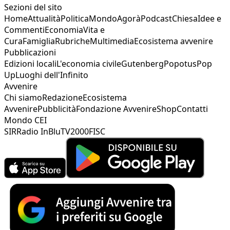
Sezioni del sito
Home
Attualità
Politica
Mondo
Agorà
Podcast
Chiesa
Idee e
Commenti
Economia
Vita e
Cura
Famiglia
Rubriche
Multimedia
Ecosistema avvenire
Pubblicazioni
Edizioni locali
L'economia civile
Gutenberg
Popotus
Pop
Up
Luoghi dell'Infinito
Avvenire
Chi siamo
Redazione
Ecosistema
Avvenire
Pubblicità
Fondazione Avvenire
Shop
Contatti
Mondo CEI
SIR
Radio InBlu
TV2000
FISC