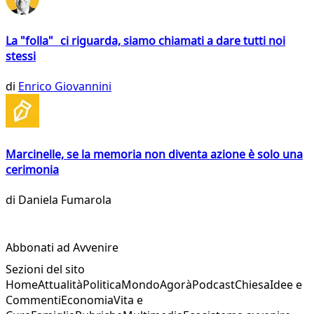
La "folla" ci riguarda, siamo chiamati a dare tutti noi
stessi
di
Enrico Giovannini
Marcinelle, se la memoria non diventa azione è solo una
cerimonia
di
Daniela Fumarola
Abbonati ad Avvenire
Sezioni del sito
Home
Attualità
Politica
Mondo
Agorà
Podcast
Chiesa
Idee e
Commenti
Economia
Vita e