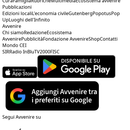
Cura
Famiglia
Rubriche
Multimedia
Ecosistema avvenire
Pubblicazioni
Edizioni locali
L'economia civile
Gutenberg
Popotus
Pop
Up
Luoghi dell'Infinito
Avvenire
Chi siamo
Redazione
Ecosistema
Avvenire
Pubblicità
Fondazione Avvenire
Shop
Contatti
Mondo CEI
SIR
Radio InBlu
TV2000
FISC
Segui Avvenire su