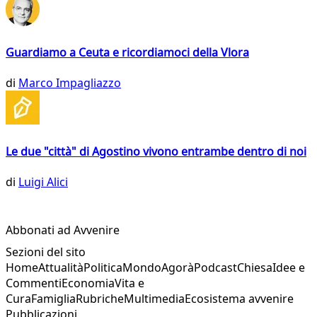
Guardiamo a Ceuta e ricordiamoci della Vlora
di
Marco Impagliazzo
Le due "città" di Agostino vivono entrambe dentro di noi
di
Luigi Alici
Abbonati ad Avvenire
Sezioni del sito
Home
Attualità
Politica
Mondo
Agorà
Podcast
Chiesa
Idee e
Commenti
Economia
Vita e
Cura
Famiglia
Rubriche
Multimedia
Ecosistema avvenire
Pubblicazioni