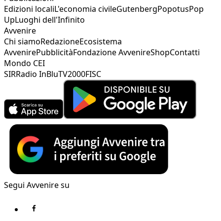
Edizioni locali
L'economia civile
Gutenberg
Popotus
Pop
Up
Luoghi dell'Infinito
Avvenire
Chi siamo
Redazione
Ecosistema
Avvenire
Pubblicità
Fondazione Avvenire
Shop
Contatti
Mondo CEI
SIR
Radio InBlu
TV2000
FISC
Segui Avvenire su