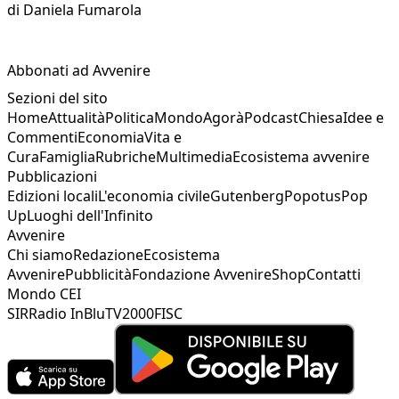
di
Daniela Fumarola
Abbonati ad Avvenire
Sezioni del sito
Home
Attualità
Politica
Mondo
Agorà
Podcast
Chiesa
Idee e
Commenti
Economia
Vita e
Cura
Famiglia
Rubriche
Multimedia
Ecosistema avvenire
Pubblicazioni
Edizioni locali
L'economia civile
Gutenberg
Popotus
Pop
Up
Luoghi dell'Infinito
Avvenire
Chi siamo
Redazione
Ecosistema
Avvenire
Pubblicità
Fondazione Avvenire
Shop
Contatti
Mondo CEI
SIR
Radio InBlu
TV2000
FISC