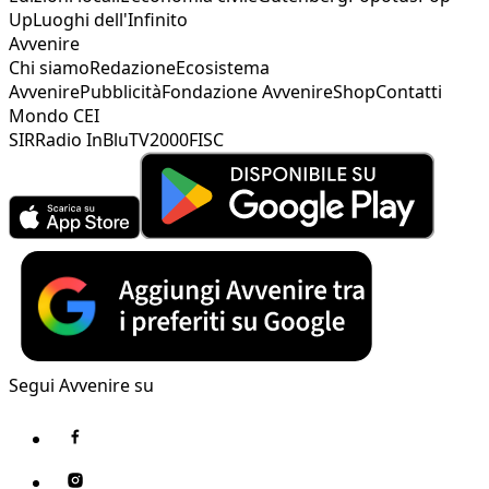
Up
Luoghi dell'Infinito
Avvenire
Chi siamo
Redazione
Ecosistema
Avvenire
Pubblicità
Fondazione Avvenire
Shop
Contatti
Mondo CEI
SIR
Radio InBlu
TV2000
FISC
Segui Avvenire su