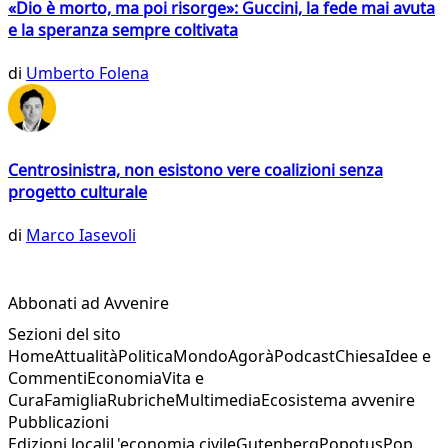
«Dio è morto, ma poi risorge»: Guccini, la fede mai avuta
e la speranza sempre coltivata
di
Umberto Folena
Centrosinistra, non esistono vere coalizioni senza
progetto culturale
di
Marco Iasevoli
Abbonati ad Avvenire
Sezioni del sito
Home
Attualità
Politica
Mondo
Agorà
Podcast
Chiesa
Idee e
Commenti
Economia
Vita e
Cura
Famiglia
Rubriche
Multimedia
Ecosistema avvenire
Pubblicazioni
Edizioni locali
L'economia civile
Gutenberg
Popotus
Pop