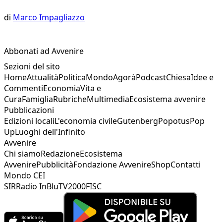
di
Marco Impagliazzo
Abbonati ad Avvenire
Sezioni del sito
Home
Attualità
Politica
Mondo
Agorà
Podcast
Chiesa
Idee e
Commenti
Economia
Vita e
Cura
Famiglia
Rubriche
Multimedia
Ecosistema avvenire
Pubblicazioni
Edizioni locali
L'economia civile
Gutenberg
Popotus
Pop
Up
Luoghi dell'Infinito
Avvenire
Chi siamo
Redazione
Ecosistema
Avvenire
Pubblicità
Fondazione Avvenire
Shop
Contatti
Mondo CEI
SIR
Radio InBlu
TV2000
FISC