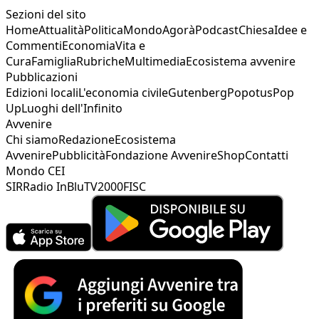
Sezioni del sito
Home
Attualità
Politica
Mondo
Agorà
Podcast
Chiesa
Idee e
Commenti
Economia
Vita e
Cura
Famiglia
Rubriche
Multimedia
Ecosistema avvenire
Pubblicazioni
Edizioni locali
L'economia civile
Gutenberg
Popotus
Pop
Up
Luoghi dell'Infinito
Avvenire
Chi siamo
Redazione
Ecosistema
Avvenire
Pubblicità
Fondazione Avvenire
Shop
Contatti
Mondo CEI
SIR
Radio InBlu
TV2000
FISC