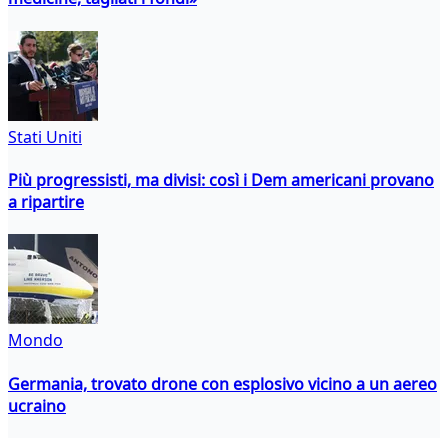
Stati Uniti
Più progressisti, ma divisi: così i Dem americani provano
a ripartire
Mondo
Germania, trovato drone con esplosivo vicino a un aereo
ucraino